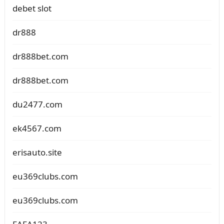
debet slot
dr888
dr888bet.com
dr888bet.com
du2477.com
ek4567.com
erisauto.site
eu369clubs.com
eu369clubs.com