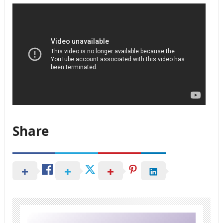
Share