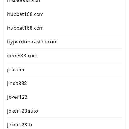
hiso8888s.com
hubbet168.com
hubbet168.com
hyperclub-casino.com
item388.com
jinda55
jinda888
Joker123
joker123auto
joker123th