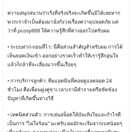
ความสนุกสนานร่าเริงที่จริงจริงจะเกิดขึ้นมิได้เลยหาก
พวกเราจำเป็นต้องมานั่งกังวลเรื่องความปลอดภัย แต่
ว่าที่ pussy888 ให้ความรู้สึกที่ต่างออกไปครับผม
• ระบบฝาก-ถอนที่ไว: นี่คือส่วนสำคัญสำหรับผม การได้
เห็นยอดเงินเข้า-ออกอย่างรวดเร็วทำให้เรารู้สึกอุ่นใจ
แล้วก็กล้าที่จะเสี่ยงมากขึ้นเรื่อยๆ
• การบริการลูกค้า: ทีมแอดมินที่คอยดูแลตลอด 24
ชั่วโมง คือเพื่อนฝูงคู่ขาเวลาเรามีคำถามหรือขัดข้อง
ปัญหาที่เกิดขึ้นทางวิธี
• เทคนิคส่วนตัว: การเล่นสล็อตให้บันเทิงใจและกำไรดี
เป็นการ “ไม่ใจร้อน” นะครับ ผมมักจะเริ่มจากเบทน้อยๆ