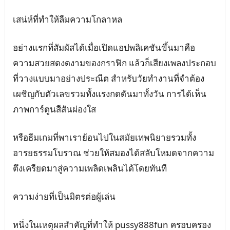
เสน่ห์ที่ทำให้ลืมความโกลาหล
อย่างแรกที่สัมผัสได้เมื่อเปิดแอปพลิเคชันขึ้นมาคือ
ความสวยสดงดงามของกราฟิก แล้วก็เสียงเพลงประกอบ
ที่วางแบบมาอย่างประณีต สำหรับวัยทำงานที่จำต้อง
เผชิญกับตัวเลขรวมทั้งแรงกดดันมาทั้งวัน การได้เห็น
ภาพการ์ตูนสีสันผ่องใส
หรือธีมเกมที่พาเราย้อนไปในสมัยเทพนิยายรวมทั้ง
อารยธรรมโบราณ ช่วยให้สมองได้สลับโหมดจากความ
ตึงเครียดมาสู่ความเพลิดเพลินได้โดยทันที
ความง่ายที่เป็นมิตรต่อผู้เล่น
หนึ่งในเหตุผลสำคัญที่ทำให้ pussy888fun ครอบครอง