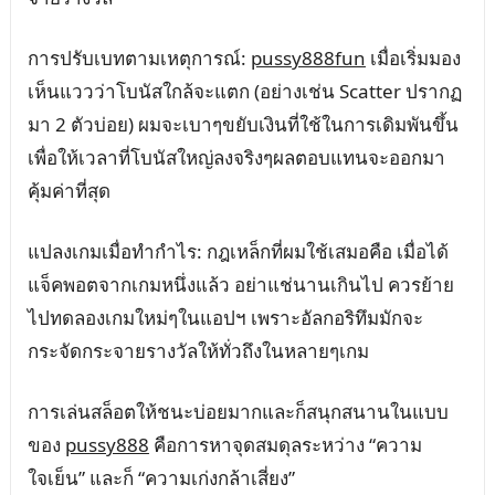
การปรับเบทตามเหตุการณ์:
pussy888fun
เมื่อเริ่มมอง
เห็นแววว่าโบนัสใกล้จะแตก (อย่างเช่น Scatter ปรากฏ
มา 2 ตัวบ่อย) ผมจะเบาๆขยับเงินที่ใช้ในการเดิมพันขึ้น
เพื่อให้เวลาที่โบนัสใหญ่ลงจริงๆผลตอบแทนจะออกมา
คุ้มค่าที่สุด
แปลงเกมเมื่อทำกำไร: กฎเหล็กที่ผมใช้เสมอคือ เมื่อได้
แจ็คพอตจากเกมหนึ่งแล้ว อย่าแช่นานเกินไป ควรย้าย
ไปทดลองเกมใหม่ๆในแอปฯ เพราะอัลกอริทึมมักจะ
กระจัดกระจายรางวัลให้ทั่วถึงในหลายๆเกม
การเล่นสล็อตให้ชนะบ่อยมากและก็สนุกสนานในแบบ
ของ
pussy888
คือการหาจุดสมดุลระหว่าง “ความ
ใจเย็น” และก็ “ความเก่งกล้าเสี่ยง”