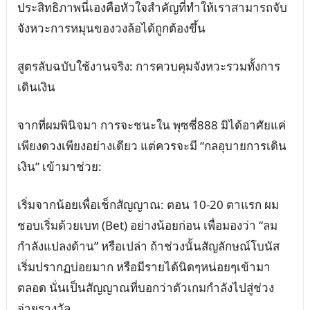
ประสิทธิภาพนี่เองคือหัวใจสำคัญที่ทำให้เราสามารถจับ
จังหวะการหมุนของวงล้อได้ถูกต้องขึ้น
สูตรลับฉบับใช้งานจริง: การควบคุมจังหวะรวมทั้งการ
เดินเงิน
จากที่ผมพินิจมา การจะชนะใน พุซซี่888 มิได้อาศัยแค่
เพียงดวงเพียงอย่างเดียว แต่ควรจะมี “กลอุบายการเดิน
เงิน” เข้ามาช่วย:
เริ่มจากน้อยเพื่อเช็กสัญญาณ: ตอน 10-20 ตาแรก ผม
ชอบเริ่มด้วยเบท (Bet) อย่างน้อยก่อน เพื่อมองว่า “ลม
กำลังแปลงด้าน” หรือเปล่า ถ้าช่วงนั้นสัญลักษณ์โบนัส
เริ่มปรากฏบ่อยมาก หรือมีรายได้นิดๆหน่อยๆเข้ามา
ตลอด นั่นเป็นสัญญาณที่บอกว่าตัวเกมกำลังไปสู่ช่วง
จ่ายรางวัล