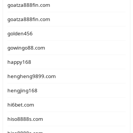
goatza888fin.com
goatza888fin.com
golden456
gowingo88.com
happy168
hengheng9899.com
hengjing168
hi6bet.com
hiso8888s.com