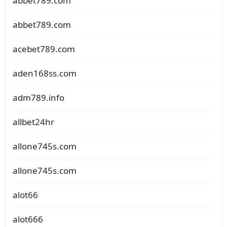
abbet789.com
abbet789.com
acebet789.com
aden168ss.com
adm789.info
allbet24hr
allone745s.com
allone745s.com
alot66
alot666