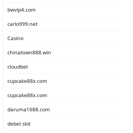
bwvip4.com
carlo999.net
Casino
chinatown888.win
cloudbet
cupcake88x.com
cupcake88x.com
daruma1688.com
debet slot