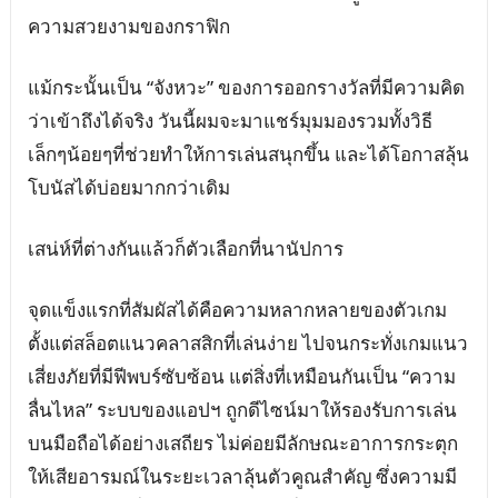
ความสวยงามของกราฟิก
แม้กระนั้นเป็น “จังหวะ” ของการออกรางวัลที่มีความคิด
ว่าเข้าถึงได้จริง วันนี้ผมจะมาแชร์มุมมองรวมทั้งวิธี
เล็กๆน้อยๆที่ช่วยทำให้การเล่นสนุกขึ้น และได้โอกาสลุ้น
โบนัสได้บ่อยมากกว่าเดิม
เสน่ห์ที่ต่างกันแล้วก็ตัวเลือกที่นานัปการ
จุดแข็งแรกที่สัมผัสได้คือความหลากหลายของตัวเกม
ตั้งแต่สล็อตแนวคลาสสิกที่เล่นง่าย ไปจนกระทั่งเกมแนว
เสี่ยงภัยที่มีฟีพบร์ซับซ้อน แต่สิ่งที่เหมือนกันเป็น “ความ
ลื่นไหล” ระบบของแอปฯ ถูกดีไซน์มาให้รองรับการเล่น
บนมือถือได้อย่างเสถียร ไม่ค่อยมีลักษณะอาการกระตุก
ให้เสียอารมณ์ในระยะเวลาลุ้นตัวคูณสำคัญ ซึ่งความมี