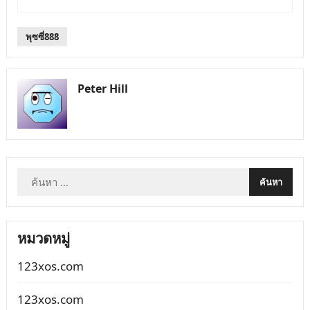
พุซซี่888
Peter Hill
ค้นหา
สำหรับ:
หมวดหมู่
123xos.com
123xos.com