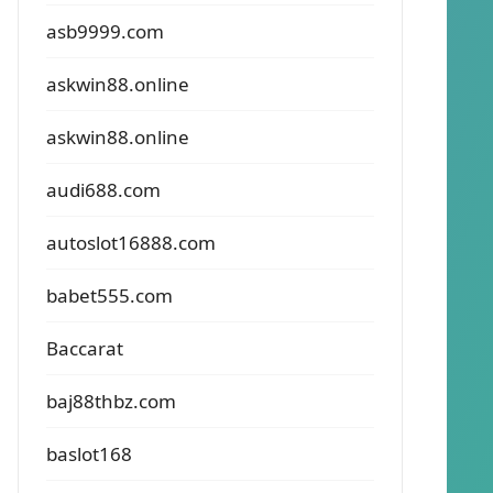
asb9999.com
askwin88.online
askwin88.online
audi688.com
autoslot16888.com
babet555.com
Baccarat
baj88thbz.com
baslot168