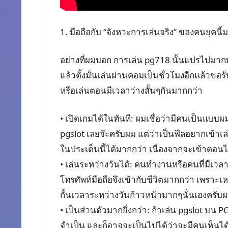
1. มือถือกับ “จังหวะการเล่นจริง” ของคนยุคนี้ม
อย่างที่ผมบอก การเล่น pg718 นั้นแปรไปมากม
แล้วตั้งมั่นเล่นผ่านคอมเป็นชั่วโมงอีกแล้วขอรั
หรือเล่นตอนมีเวลาว่างสั้นๆกันมากกว่า
• เปิดเกมได้ในทันที: ผมเชื่อว่ามีคนเป็นแบ
pgslot เลยจ๊ะครับผม แต่ว่าเป็นฟีลอยากเข้าเล
ในประเด็นนี้ได้มากกว่า เนื่องจากจะเข้าตอนไ
• เล่นระหว่างวันได้: คนทำงานหรือคนที่มีเวลา
โทรศัพท์มือถือจึงเข้ากับชีวิตมากกว่า เพราะ
กั้นเวลาระหว่างวันก้าวหน้ามากๆนั่นเองครับ
• เป็นส่วนตัวมากยิ่งกว่า: ถ้าเล่น pgslot บน P
จำเป็น และก็อาจจะเป็นไปได้ว่าจะมีคนเห็นได้ง