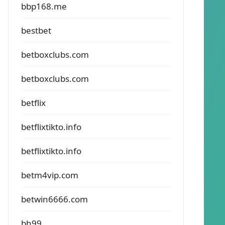
bbp168.me
bestbet
betboxclubs.com
betboxclubs.com
betflix
betflixtikto.info
betflixtikto.info
betm4vip.com
betwin6666.com
bh99