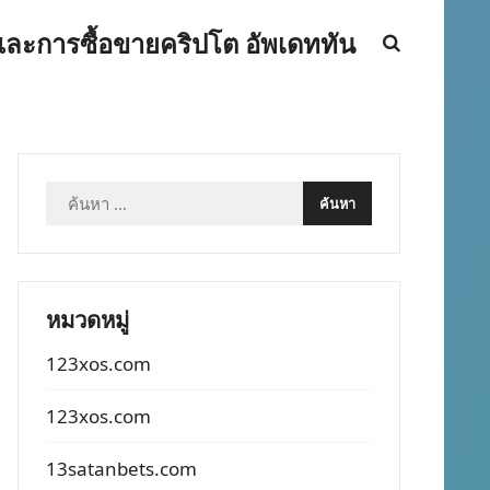
และการซื้อขายคริปโต อัพเดททัน
ค้นหา
สำหรับ:
หมวดหมู่
123xos.com
123xos.com
13satanbets.com