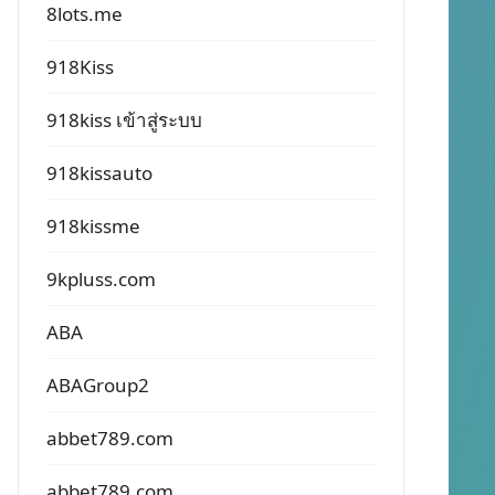
8lots.me
918Kiss
918kiss เข้าสู่ระบบ
918kissauto
918kissme
9kpluss.com
ABA
ABAGroup2
abbet789.com
abbet789.com