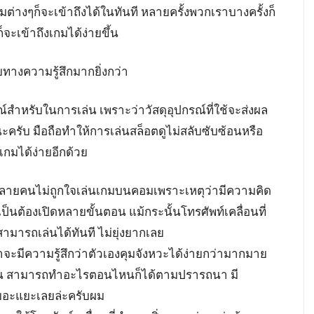
ต่างๆก็จะเข้าถึงได้ในทันที หลายครั้งพวกเราบางครั้งก็
็จะเข้าถึงเกมได้ง่ายขึ้น
ยทางความรู้สึกมากยิ่งกว่า
ณ์สำหรับในการเล่น เพราะว่าวัสดุอุปกรณ์ที่ใช้จะส่งผล
ครับ มือถือทำให้การเล่นสล็อตดูไม่สลับซับซ้อนหรือ
กมได้ง่ายอีกด้วย
าก: หลายคนไม่ถูกใจเล่นเกมบนคอมเพราะเหตุว่ามีความคิด
เป็นต้องเปิดหลายขั้นตอน แม้กระนั้นโทรศัพท์เคลื่อนที่
สามารถเล่นได้ทันที ไม่ยุ่งยากเลย
ราจะมีความรู้สึกว่าตัวเองคุมจังหวะได้ง่ายกว่ามากมาย
ดเล่น สามารถทำอะไรตอนไหนก็ได้ตามปรารถนา มี
ยอะแยะเลยล่ะครับผม