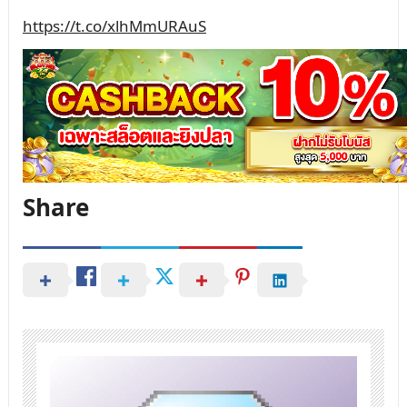
https://t.co/xlhMmURAuS
Share