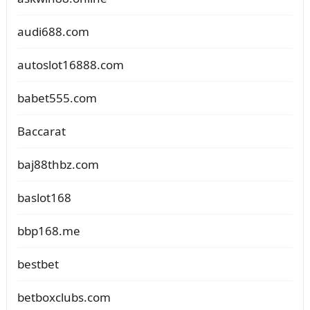
audi688.com
autoslot16888.com
babet555.com
Baccarat
baj88thbz.com
baslot168
bbp168.me
bestbet
betboxclubs.com