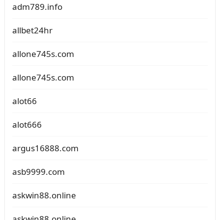
adm789.info
allbet24hr
allone745s.com
allone745s.com
alot66
alot666
argus16888.com
asb9999.com
askwin88.online
askwin88.online