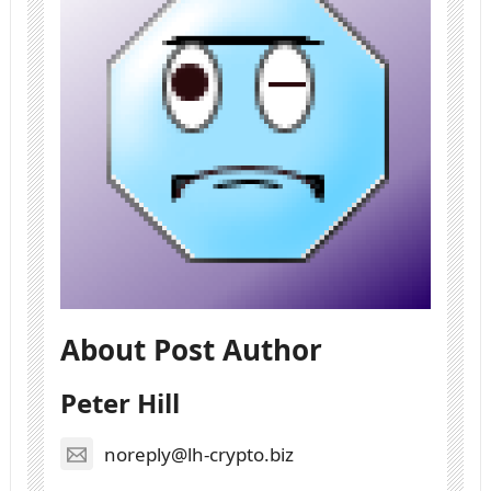
About Post Author
Peter Hill
noreply@lh-crypto.biz