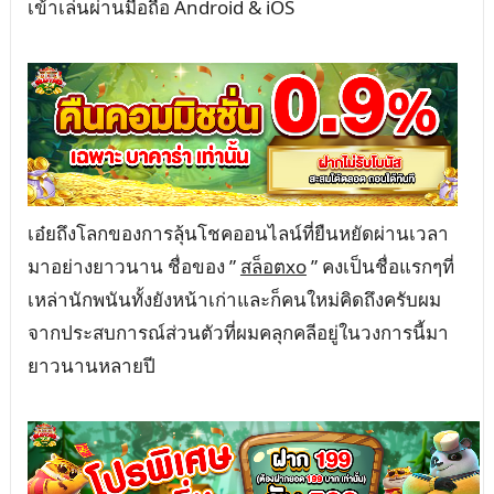
เข้าเล่นผ่านมือถือ Android & iOS
เอ๋ยถึงโลกของการลุ้นโชคออนไลน์ที่ยืนหยัดผ่านเวลา
มาอย่างยาวนาน ชื่อของ ”
สล็อตxo
” คงเป็นชื่อแรกๆที่
เหล่านักพนันทั้งยังหน้าเก่าและก็คนใหม่คิดถึงครับผม
จากประสบการณ์ส่วนตัวที่ผมคลุกคลีอยู่ในวงการนี้มา
ยาวนานหลายปี