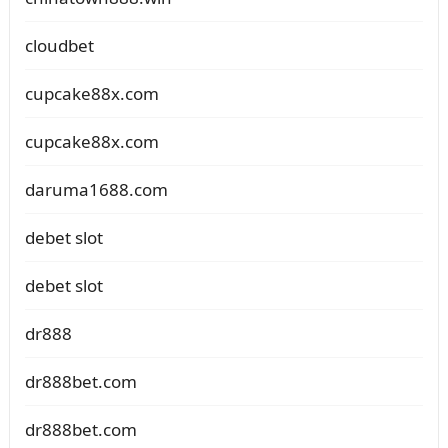
cloudbet
cupcake88x.com
cupcake88x.com
daruma1688.com
debet slot
debet slot
dr888
dr888bet.com
dr888bet.com