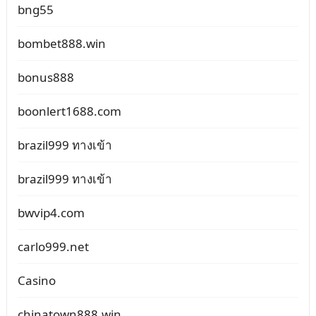
bng55
bombet888.win
bonus888
boonlert1688.com
brazil999 ทางเข้า
brazil999 ทางเข้า
bwvip4.com
carlo999.net
Casino
chinatown888.win