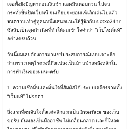
เจอทั้งยังปัญหาถอนเงินช้า แอดมินตอบกวน ไปจน
กระทั่งขั้นปิดเว็บหนี จนเกือบจะยอมแพ้เลิกเล่นไปแล้ว
จนตราบเท่าคู่หูคนหนึ่งเสนอแนะให้รู้จักกับ slotxo24hr
ซึ่งนับเป็นจุดกำเนิดที่ทำให้ผมเข้าใจคำว่า “เว็บไซต์แท้”
อย่างครบถ้วน
วันนี้ผมเลยต้องการมาแชร์ประสบการณ์แบบเจาะลึก
ว่าเพราะเหตุไรตรงนี้ถึงแปลงเป็นบ้านข้างหลังหลักใน
การทำเงินของผมนะครับ
1. ความเชื่อมั่นและมั่นใจที่สัมผัสได้: ระบบเสถียรรวมทั้ง
“เว็บแท้” ไม่จกตา
สิ่งแรกที่ผมจับใจตั้งแต่คลิกแรกเป็น Interface ของเว็บ
ขอรับ มันมองเป็นมืออาชีพ ไม่เกลื่อนกลาด และก็โหลด