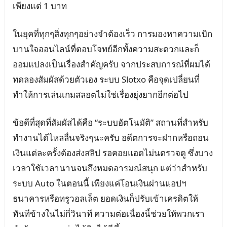
เพียงแต่ 1 บาท
ในยุคที่ทุกๆสิ่งทุกๆอย่างจำต้องเร็ว การมองหาความเบิก
บานใจออนไลน์ที่ตอบโจทย์อีกทั้งความสะดวกและก็
ออมแปลงเป็นเรื่องสำคัญครับ จากประสบการณ์ที่ผมได้
ทดลองสัมผัสด้วยตัวเอง ระบบ Slotxo คือจุดเปลี่ยนที่
ทำให้การเล่นเกมสลอตไม่ใช่เรื่องยุ่งยากอีกต่อไป
ข้อดีที่สุดที่สัมผัสได้คือ “ระบบอัตโนมัติ” สถานที่สำหรับ
ทำงานได้ไหลลื่นจริงๆนะครับ อดีตการจะฝากหรือถอน
เงินแต่ละครั้งต้องส่งสลิป รอคอยแอดไม่นตรวจดู ซึ่งบาง
เวลาใช้เวลานานจนถึงหมดอารมณ์สนุก แต่ว่าสำหรับ
ระบบ Auto ในตอนนี้ เพียงแค่โอนเงินผ่านแอปฯ
ธนาคารหรือทรูวอลเล็ต ยอดเงินก็ปรับเข้าเครดิตให้
ทันทีข้างในไม่กี่วินาที ความต่อเนื่องนี้ช่วยให้พวกเรา