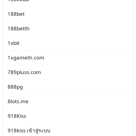
188bet
188betth
1xbit
1xgameth.com
789pluss.com
888pg
8lots.me
918Kiss
918kiss เข้าสู่ระบบ