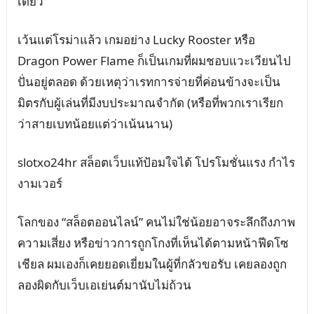
เดียว
เว้นแต่โรม่าแล้ว เกมอย่าง Lucky Rooster หรือ
Dragon Power Flame ก็เป็นเกมที่ผมชอบแวะเวียนไป
ปั่นอยู่ตลอด ด้วยเหตุว่าเรทการจ่ายที่ค่อนข้างจะเป็น
มิตรกับผู้เล่นที่มีงบประมาณจำกัด (หรือที่พวกเราเรียก
ว่าสายเบทน้อยแต่ว่าเน้นนาน)
slotxo24hr สล็อตเว็บแท้ป้อมใจได้ โปรโมชั่นแรง กำไร
งามเวอร์
โลกของ “สล็อตออนไลน์” คนไม่ใช่น้อยอาจระลึกถึงภาพ
ความเสี่ยง หรือข่าวการถูกโกงที่เห็นได้ตามหน้าฟีดโซ
เชียล ผมเองก็เคยยอดเยี่ยมในผู้ที่กลัวขอรับ เคยลองถูก
ลองผิดกับเว็บเอเย่นต์มานับไม่ถ้วน