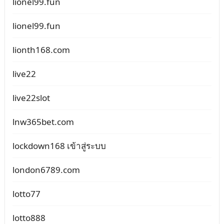
lionel99.fun
lionel99.fun
lionth168.com
live22
live22slot
lnw365bet.com
lockdown168 เข้าสู่ระบบ
london6789.com
lotto77
lotto888