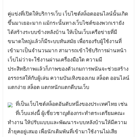
คู่แข่งที่เปิดให้บริการเว็บ เว็บไซต์สล็อตออนไลน์นั้นเกิด
ขึ้นมาเยอะมาก แม้กระนั้นทางเว็บไซต์ของพวกเรายัง
ได้สร้างระบบข้างหลังบ้าน ให้เป็นเว็บเครือข่ายที่มี
ขนาดใหญ่แล้วก็มีระบบทันสมัย เพื่อรองรับผู้ใช้งานที่
เข้ามาเป็นจำนวนมาก สามารถเข้าใช้บริการผ่านหน้า
เว็บไม่ว่าจะใช้งานผ่านเครื่องมือใด ความมี
ประสิทธิภาพแล้วก็ภาพของตัวเกมการพนันจะช่วยสร้าง
อรรถรสให้กับผู้เล่น ความบันเทิงของเกม สล็อต ออนไลน์
แตกง่าย สล็อต แตกหนักแตกดีบนเว็บ
ที่เป็นเว็บไซต์สล็อตอันดับหนึ่งของประเทศไทย เช่น
ที่เว็บแห่งนี้ ผู้เชี่ยวชาญต้องกระทำตระเตรียมคณะ
ทำงาน ให้ปรับแบบและพัฒนาระบบหลังบ้านให้มีความ
ล้ำยุคอยู่เสมอ เพื่อนักเดิมพันที่เข้ามาใช้งานไม่เสีย