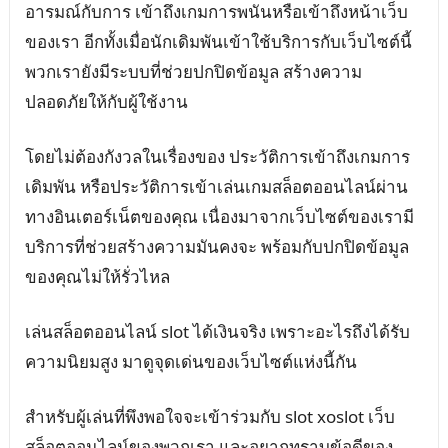
อารมณ์กับการ เข้าถึงเกมการพนันหรือเข้าถึงหน้าเว็บ
ของเรา อีกทั้งเมื่อนักเดิมพันเข้าใช้บริการกับเว็บไซต์นี้
พวกเรายังมีระบบที่ช่วยปกปิดข้อมูล สร้างความ
ปลอดภัยให้กับผู้ใช้งาน
โดยไม่ต้องกังวลในเรื่องของ ประวัติการเข้าถึงเกมการ
เดิมพัน หรือประวัติการเข้าเล่นเกมสล็อตออนไลน์ผ่าน
ทางอินเตอร์เน็ตของคุณ เนื่องมาจากเว็บไซต์ของเรามี
บริการที่ช่วยสร้างความมันคงจะ พร้อมกับปกปิดข้อมูล
ของคุณไม่ให้รั่วไหล
เล่นสล็อตออนไลน์ slot ได้เงินจริง เพราะอะไรถึงได้รับ
ความนิยมสูง มาดูจุดเด่นของเว็บไซต์แห่งนี้กัน
สำหรับผู้เล่นที่พึงพอใจจะเข้าร่วมกับ slot xoslot เว็บ
สล็อตออนไลน์ของพวกเรา และอยากทราบข้อดีของ