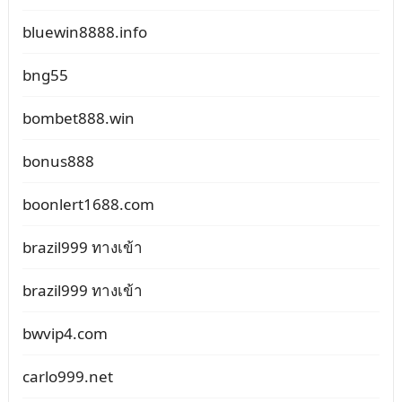
bluewin8888.info
bng55
bombet888.win
bonus888
boonlert1688.com
brazil999 ทางเข้า
brazil999 ทางเข้า
bwvip4.com
carlo999.net