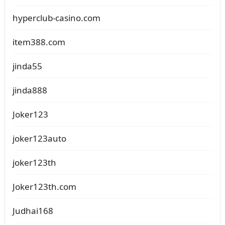
hyperclub-casino.com
item388.com
jinda55
jinda888
Joker123
joker123auto
joker123th
Joker123th.com
Judhai168