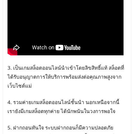
3. เป็นเกมสล็อตออนไลน์นำเข้าโดยลิขสิทธิ์แท้ สล็อตที่
ได้รับอนุญาตการให้บริการพร้อมส่งต่อคุณภาพสูงจาก
เว็บไซต์แม่
4. รวมค่ายเกมสล็อตออนไลน์ชั้นนำ นอกเหนือจากนี้
เรายังมีเกมสล็อตทุกค่าย ได้นักพนันในวงการพอใจ
5. ฝากถอนทันใจ ระบบฝากถอนก็มีความปลอดภัย