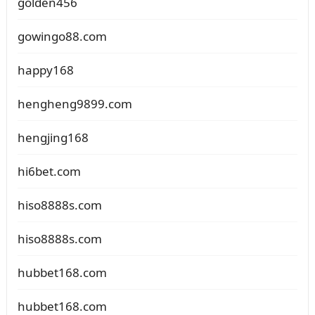
golden456
gowingo88.com
happy168
hengheng9899.com
hengjing168
hi6bet.com
hiso8888s.com
hiso8888s.com
hubbet168.com
hubbet168.com