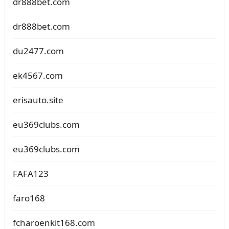
dr888bet.com
dr888bet.com
du2477.com
ek4567.com
erisauto.site
eu369clubs.com
eu369clubs.com
FAFA123
faro168
fcharoenkit168.com