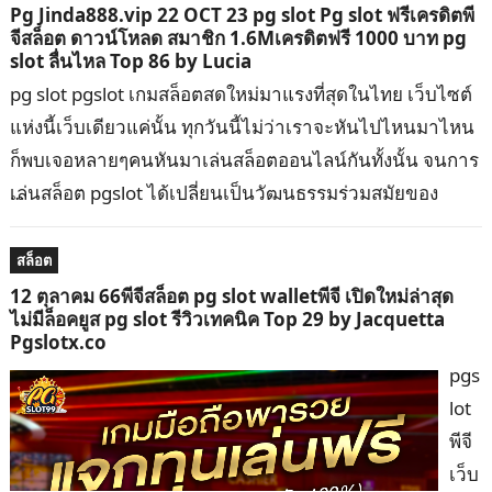
ลิขสิทธิ์เกมแท้จากค่ายเกมชั้นนำระดับโลกที่คุณน่าจะรู้จัก
การฝากเบิกเงิน
6.ไร้คุณค่าประเพณีแอบแฝง ระบบของพวก
Pg Jinda888.vip 22 OCT 23 pg slot Pg slot ฟรีเครดิตพี
รางวัลจริงๆจากผู้เล่ยสล็อตออนไลน์อย่างแน่แท้
รวมข้อควร
เกมจะเป็นของคุณทันที เพราะเหตุว่าเราเปิดให้บริการ
สำหรับการเล่นเกมpgslot เนื่องจากว่าคุณจะต้องใช้เงินจริง
อยู่ตลอด สิ่งสำคัญที่สุดเลยก็คือ การวางเป้าหมายในเรื่องที่
เราอยากที่จะให้คุณมาสนุกและทำเงินจากการเล่นสล็อต
จีสล็อต ดาวน์โหลด สมาชิก 1.6Mเครดิตฟรี 1000 บาท pg
เป็นอย่างดีอย่างค่าย PGSLOT ค่ายเกมอันดับต้นๆที่แฟน
เราดำเนินงานอย่างโปร่งใส ไร้คุณค่าประเพณีแอบแฝงใน
ทราบก่อนสมัครพนันสล็อต pgslot เว็บไซต์ตรงแตกง่าย ไม่มี
เกมpg slotแบบจัดเต็มแน่นอน โดยยิ่งไปกว่านั้นค่ายเกม
ในการเข้าเล่นpg slot โดยเหตุนั้นควรที่จะเลือกเว็บไซต์ที่มี
เกี่ยวข้องกับการลงทุนด้วยนั่นเองครับ การกำหนดงบ
slot ลื่นไหล Top 86 by Lucia
ออนไลน์กับเรา แม้กระนั้นก็มีสมาชิกผู้คนจำนวนมากที่ไม่
สล็อตส่วนใหญ่จำเป็นจะต้องรู้จักแน่ๆครับ
ค่ายเกมที่ได้ขึ้น
ขั้นตอนการฝากถอน ทำให้คุณได้รับเงินเต็มจำนวนที่คุณทำ
อย่างต่ำ
คนจำนวนไม่น้อยมักจะรู้สึกว่าการเล่นpg
หลักของพวกเราอย่าง pg slot และค่ายเกมอื่นๆอีกเยอะแยะ
ความปลอดภัยสูง พร้อมกับระบบการคลังที่มั่นอาจจะและการ
ประมาณสำหรับในการลงทุนนับว่าเป็นหัวใจหลักของการ
pg slot pgslot เกมสล็อตสดใหม่มาแรงที่สุดในไทย เว็บไซต์
อาจจะรับผิดชอบตัวเองในการเล่นสล็อตออนไลน์ได้เลย
ชื่อว่าเป็นค่ายเกมลำดับต้นๆของวงการเวลานี้ เกมจำนวน
รายการ
ระบบฝากถอนออโต้ของ pg slot ถูกวางแบบมาเพื่อ
slotเป็นการเดิมพันที่ง่ายและไม่จึงควรเรียนรายละเอียด
มากมายก่ายกอง รับประกันลิขสิทธิ์แท้จากค่ายเกมต่างๆ
จ่ายเงินที่รวดเร็วทันใจ เว็บไซต์pg99ใหม่ล่าสุดมักมีการ
วางแผนการเล่นที่ดี ถ้าหากคุณสามารถจัดการกับงบ
แห่งนี้เว็บเดียวแค่นั้น
ทุกวันนี้ไม่ว่าเราจะหันไปไหนมาไหน
ทำให้อาจจะเกิดปัญหาที่ตามมาจากการเข้ามาใช้บริการกับ
มากกว่า 500 เกมส่งตรงถึงมือคุณ เล่นเกมได้โดยสวัสดิภาพ
ให้คุณได้รับประสบการณ์ที่เหมาะสมที่สุดสำหรับเพื่อการเดิม
ต่างๆให้ครบก่อน เริ่มลงทุนได้ไว ซึ่งก็จำเป็นต้องสารภาพ
มากกว่า 3,000 เกม ทำให้ท่านสนุกสนานกับการเล่นสล็อต
อัพเดตระบบอยู่เสมอเพื่อทันสมัยรวมทั้งรองรับการเล่นpg
ประมาณของตนได้อย่างพอดี รู้ว่าในแต่ละครั้งจำต้องลงทุน
ก็พบเจอหลายๆคนหันมาเล่นสล็อตออนไลน์กันทั้งนั้น จนการ
เราได้ โดยเหตุนั้น ในพาร์ทนี้ พวกเราจึงจะมาแนะนำ
เพราะว่าเว็บไซต์ของพวกเรามีความน่าไว้วางใจและความ
พัน ทำให้ท่านสามารถเพลินใจกับการเล่นเกมสล็อตได้อย่าง
ว่าการเล่นเกมสล็อตนั้นง่ายและสามารถฝึกหัดได้เร็วทันใจ
ออนไลนืได้อย่างปลอดภัย มั่นใจในระบบ RNG บนเกมpg
slotอย่างมีคุณภาพ พร้อมทั้งฟีเจอร์ที่น่าดึงดูด ได้แก่ โบนัส
เท่าไร บางครั้งอาจจะตั้งเอาไว้เป็นรายวัน รายสัปดาห์ หรือ
เล่นสล็อต
…
pgslot
ได้เปลี่ยนเป็นวัฒนธรรมร่วมสมัยของ
กระบวนการเล่นสล็อตออนไลน์แบบมีความรับผิดชอบ เพื่อ
ปลอดภัยสูง ได้มาตรฐานของเว็บตรงชั้นแนวหน้าระดับ
ต่อเนื่องโดยไม่สะดุด
การบริการลูกค้าที่เยี่ยม ทีมงานได้รับ
จริง อย่างไรก็แล้วแต่ ถ้าหากว่าคุณไม่มีความรู้เรื่องเบื้องต้น
slotของพวกเราได้เลยครับผม ต่อให้คุณจะเป็นมือใหม่ฝึกเล่น
แตกง่าย แจ็คพอตแตกไว และมีอัตราการจ่ายเงินที่สูง เพื่อ
ทุกเดือนก็ได้ เพื่อที่คุณได้ควบคุมการลงทุนของตนให้สมควร
มนุษย์ในปัจจุบันไปแล้ว ทั้งค่าความนิยมของผู้คนในขณะนี้
ช่วยทำให้คุณสามารถเล่นสล็อตออนไลน็ได้อย่างมีความสุข
นานาชาติแน่นอนนะครับ คุณจะได้สัมผัสประสบการณ์การ
การฝึกอบรมเป็นอย่างดี บริการตลอด 24 เลวทรามใมง!
การ
สำหรับเพื่อการลงทุน ก็บางครั้งก็อาจจะไม่ดีต่อการพนันได้
ก็สามารถเล่นpg slotได้แบบชิวๆด้วยเหตุว่าระบบสุ่มของเรา
เพิ่มช่องทางสำหรับเพื่อการได้กำไรให้กับผู้เล่น
สล็อต
ถึงแม้ว่าจะเป็นสายทุนน้อยก็ยังจำต้องทำนะครับ ยิ่งกว่านั้น
ยังคิดว่าสล็อตเป็นมากกว่าการพนันแต่มันเป็นแหล่งความ
สามารถนำไปประยุกต์กับสไตล์การเล่นของตัวเองได้แบบ
สล็อต
เล่นที่ไม่เหมือนใคร มาพร้อมระบบหน้าบ้านรวมทั้งหลังบ้าน
บริการลูกค้าเป็นเรื่องสำคัญที่ pgslot ให้ความใส่ใจอย่าง
ด้วยเหตุว่าผู้เล่นไม่มีข้อมูลเกี่ยวกับขั้นตอนต่างๆอย่าง
ไม่มีอันตรายแล้วก็รับประกันความน่านับถือ 100% แน่นอน
ทดลองเล่นฟรีทุกค่าย
หนึ่งในคุณสมบัติที่
แม้กระทั่งมันจะเป็นเงินเพียงแค่เล็กๆน้อยๆสำหรับคุณ แต่เงิน
เบิกบานใจ แหล่งขุมทรัพย์ และพื้นที่เชื่อมปฎิชมรมของคน
ชิวๆจะมีรายละเอียดอะไรบ้างนั้น เราจะมาดูไปพร้อมกันเลย
12 ตุลาคม 66พีจีสล็อต pg slot walletพีจี เปิดใหม่ล่าสุด
ที่ดีที่สุด เพื่อบริการที่ดีที่สุด
กับสมาชิกทุกๆคน ถ้าหากคุณ
ใหญ่โต เว็บไซต์นี้มีคณะทำงานที่ผ่านการฝึกอบรมมาเป็น
ประณีต ยกตัวอย่างเช่น แนวทางการทำความรู้จะเว็บไซต์
ไม่มีล็อคยูส pg slot รีวิวเทคนิค Top 29 by Jacquetta
นะครับ ยิ่งไปกว่านี้ เนื่องจากว่าเราเปิดให้บริการเกม
เว็บไซต์pgslot99ใหม่ล่าสุดมักมีคือการให้บริการ สล็อต
จำนวนนี้ก็ไม่สมควรเป็นเงินที่ใช้ในชีวิตประจำวันครับผม ผู้
เราผ่านพื้นที่ออนไลน์ ด้วยความที่มันเป็นมากกว่าเกมพนัน
ขอรับ เลทโก!
1. คำสัญญาเตือนของการต่อว่าดพนันจาก
ต้องการเว็บดีๆแบบนี้ อย่าพลาดโอกาสดีๆนะครับ สมัคร
อย่างดี เพื่อมั่นใจว่าผู้เล่นทุกคนจะได้รับการช่วยเหลือแล้วก็
Pgslotx.co
ตรงสล็อตไม่ผ่านเอเย่นต์ ที่ถ้าเกิดคุณไม่มีความรู้เรื่องเกี่ยว
มากมายขนาดนี้ คุณก็มั่นใจได้เลยครับว่า คุณจะได้เล่นเกม
ทดสอบเล่นฟรี ซึ่งถือเป็นจังหวะที่ดีสำหรับผู้
ใดกันที่แอบเอาเงินสำคัญ
มาใช้ เลิกได้ก็จะต้องเลิกนะครับ
เลยทำให้เกมสล็อตได้รับความนิยมอย่างล้นหลาม ถ้าคุณ
pg slot
แน่ๆขอรับว่า เกมสล็อตPG ของเราเป็นเกมที่สนุก
สมาชิกกับเราแล้วเข้ามาเล่นไปด้วยกัน ทำเงินได้แบบยาวๆ
บริการที่มีคุณภาพสูงสุด ทีมงานของเรามีความเชี่ยวชาญใน
pgs
กับเว็บก่อนที่จะมีการลงทะเบียน ก็อาจจะเป็นผลให้เลือกผู้ให้
คุณภาพแล้วก็มีความมากมายหลายในหลายๆด้านอย่าง
เล่นpgslot99ใหม่ที่ยังไม่เคยทดลองเล่นสล็อตออนไลน์ หรือ
ขอให้คุณเล่นด้วยเงินที่คุณไม่ลำบากเท่านั้น
2. เลือกเกม pg
อยากรู้ว่าเกมสล็อตมีจุดเด่นอะไรอีกบ้าง คุณสามารถเข้าไป
สนานมากๆมันก็ไม่แปลกเลยล่ะขอรับถ้าหากคุณจะเสพติด
เลือกเว็บตรงที่ดีจะต้องเลือกพวกเราครับผม สมัครเลย!
จัด
ทุกด้านของการให้บริการ ไม่ว่าจะเป็นการช่วยเหลือสำหรับ
lot
บริการที่ผิดพลาดและก็ก่อให้เกิดปัญหาต่างๆมากไม่น้อยเลย
แน่นอนนะครับ
2. เล่นสล็อตออนไลน์กับ FULLSLOTPG ฝาก
คนที่ต้องการฝึกหัดทักษะก่อนที่จะมีการเล่นจริง โดยที่ไม่ต้อง
slot ที่เหมาะสมกับตนเองให้สูงที่สุด
การเล่นสล็อตออนไลน์
ดูรายละเอียดเกมได้ที่ jinda888 เว็บไซต์พนันออนไลน์ที่
การเล่นสล็อตออนไลน์ ซึ่งการเล่นสล็อตออนไลน์นั้น ถ้าคุณ
เต็มกับโปรโมชั่นดีๆจากพวกเรา PGSLOT สล็อตpg รับโปร
ในการเข้าเล่นเกม การจัดการปัญหาการฝากถอนเงิน หรือ
พีจี
ทีเดียว
เพราะฉะนั้น เราก็เลยได้รวบรวมข้อควรจะรู้ก่อน
ถอนโอนไว ยอดเท่าใดก็ถอนได้ไม่ยั้ง
เล่นpg slotทั้งที อยาก
ลงทุนเงินสด นอกเหนือจากนี้ยังมีการสะสมเกมสล็อตจาก
ของสายทุนน้อย แน่นอนนะครับว่า พวกเราต่างเข้าใจดีอยู่
ใหญ่ที่สุดในไทย เราพร้อมเป็นพื้นที่สำหรับการเปิดโลกการ
จัดแจงและวางแผนเล่นให้สมควรได้ คุณจะไม่มีทางเสพติด
โมชั่นได้ทุกเมื่อเชื่อวัน รับเลย!
บอกเลยนะขอรับว่า การ
การตอบคำถามเกี่ยวกับโปรโมชั่นและโบนัสที่มีอยู่
…
เว็บ
สมัครพนันเกมสล็อตค่ายพีจีกับเว็บไซต์ตรงไม่ผ่านเอเย่นต์
ถอนมากแค่ไหนก็จำต้องได้ถอนสิขอรับ! แล้วก็บอกเลยจ๊ะ
ค่ายดังหลายแห่งให้ได้ทดสอบเล่นกัน ไม่ว่าจะเป็น PG Slot,
แล้วว่ามันมีความจำกัดมากแค่ไหน มันก็เหมือนในช่วงเวลา
เล่นเกมที่เป็นมากกว่าเกมให้คุณได้ทำความเข้าใจ เราพร้อม