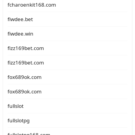
fcharoenkit168.com
fiwdee.bet
fiwdee.win
fizz169bet.com
fizz169bet.com
fox689ok.com
fox689ok.com
fullslot
fullslotpg
fullslotpg168.com