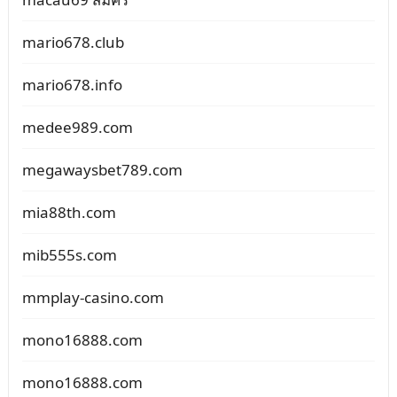
mario678.club
mario678.info
medee989.com
megawaysbet789.com
mia88th.com
mib555s.com
mmplay-casino.com
mono16888.com
mono16888.com