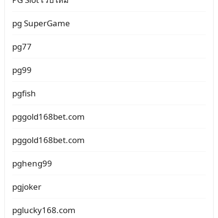
pg SuperGame
pg77
pg99
pgfish
pggold168bet.com
pggold168bet.com
pgheng99
pgjoker
pglucky168.com