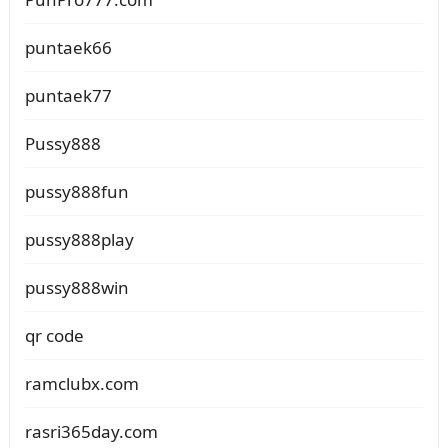
puntaek66
puntaek77
Pussy888
pussy888fun
pussy888play
pussy888win
qr code
ramclubx.com
rasri365day.com