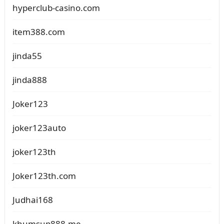
hyperclub-casino.com
item388.com
jinda55
jinda888
Joker123
joker123auto
joker123th
Joker123th.com
Judhai168
khumsup888.me