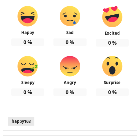
Happy
Sad
Excited
0
%
0
%
0
%
Sleepy
Angry
Surprise
0
%
0
%
0
%
happy168