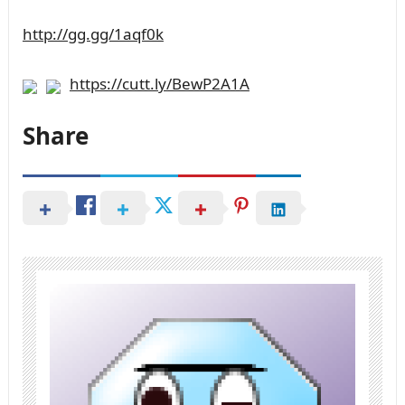
http://gg.gg/1aqf0k
https://cutt.ly/BewP2A1A
Share