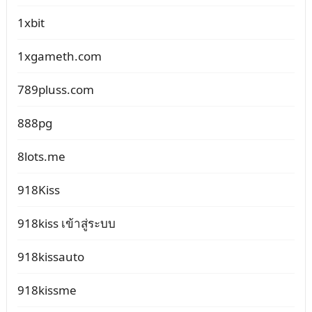
1xbit
1xgameth.com
789pluss.com
888pg
8lots.me
918Kiss
918kiss เข้าสู่ระบบ
918kissauto
918kissme