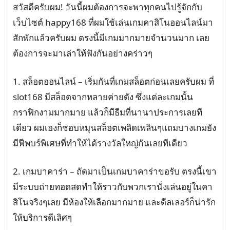
สวัสดีครับผม! วันนี้ผมต้องการจะพาทุกคนไปรู้จักกับ
เว็บไซต์ happy168 ที่ผมใช้เล่นเกมคาสิโนออนไลน์มา
สักพักแล้วครับผม ตรงนี้มีเกมมากมายจำนวนมาก เลย
ต้องการจะมาเล่าให้ฟังกันอย่างคร่าวๆ
1. สล็อตออนไลน์ – เริ่มกันที่เกมสล็อตก่อนเลยครับผม ที่
slot168 มีสล็อตจากหลายค่ายดัง ซึ่งแต่ละเกมนั้น
กราฟิกงามมากมาย แล้วก็มีธีมที่นานาประการเลยที
เดียว ผมเองก็ชอบหมุนสล็อตเพลิดเพลินๆแถมบางเกมยัง
มีฟีพบร์พิเศษที่ทำให้ได้รางวัลใหญ่กันเลยทีเดียว
2. เกมบาคาร่า – ถัดมาเป็นเกมบาคาร่าขอรับ ตรงนี้เขา
มีระบบถ่ายทอดสดทำให้ราวกับพวกเรานั่งเล่นอยู่ในคา
สิโนจริงๆเลย มีห้องให้เลือกมากมาย และดีลเลอร์ก็น่ารัก
ให้บริการดีเลิศๆ