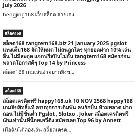
July 2026
hengjing168 เว็บสล็อต สายเฮง…
สล็อต168
สล็อต168 tangtem168.biz 21 January 2025 pgslot
แทงเต็ม168 จัดให้หมด ไม่สนลูกใคร ทุกยอดฝาก 10% เล่น
ลื่น ไม่มีสะดุด แจกฟรีสปินไม่อั้น tangtem168 สมัครก่อน
พลาดโอกาสดีๆ Top 14 by Princess
สล็อต168 เกมเล่นง่ายมากยิ่งข…
สล็อต168
สล็อตเครดิตฟรี happy168.uk 10 NOV 2568 happy168
เกมลิขสิทธิ์แท้ ครบทุกการเดิมพัน คนรักปั่น ห้ามพลาด ฝาก
ถอน ไม่มีขั่นต่ำ Pgslot , Slotxo , Joker สล็อตเครดิตฟรี
เงินเท่านั้นที่น็อคเอวี่ติง สมัครเลย Top 96 by Annett
เมื่อฉันได้ลองเล่น สล็อตเครด…