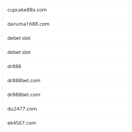
cupcake88x.com
daruma1688.com
debet slot
debet slot
dr888
dr888bet.com
dr888bet.com
du2477.com
ek4567.com