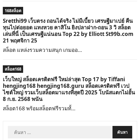
168สล็อต
Sretthi99 เว็บตรง ถอนได้จริง ไม่มีเบี้ยว เศรษฐีมาเปย์ คืน
ทุนไปต่อยอด แทงหวย คาสิโน ยิงปลาฝาก-ถอน 3 วิ สล็อต
เล่นที่นี่ เป็นเศรษฐีแน่นอน Top 22 by Elliott St99b.com
21 พฤศจิกา 25
สล็อต แหล่งรวมความสนุก เกมออ…
สล็อต168
เว็บใหญ่ สล็อตเครดิตฟรี ใหม่ล่าสุด Top 17 by Tiffani
hengjing168 hengjing168.guru สล็อตเครดิตฟรี เวป
ไซต์ใหญ่ รวมเว็บสล็อตมาแรงที่สุดปี 2025 โบนัสแตกไม่อั้น
8 ก.ย. 2568 พนัน
สล็อต168 พร้อมสล็อตฟรีรวมทั้…
ค้นหา
สำหรับ: