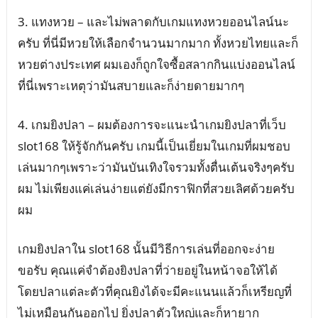
3. แทงหวย – และไม่พลาดกับเกมแทงหวยออนไลน์นะ
ครับ ที่นี่มีหวยให้เลือกจำนวนมากมาก ทั้งหวยไทยและก็
หวยต่างประเทศ ผมเองก็ถูกใจซื้อสลากกินแบ่งออนไลน์
ที่นี่เพราะเหตุว่ามันสบายและก็ง่ายดายมากๆ
4. เกมยิงปลา – ผมต้องการจะแนะนำเกมยิงปลาที่เว็บ
slot168 ให้รู้จักกันครับ เกมนี้เป็นเยี่ยมในเกมที่ผมชอบ
เล่นมากๆเพราะว่ามันบันเทิงใจรวมทั้งตื่นเต้นจริงๆครับ
ผม ไม่เพียงแค่เล่นง่ายแต่ยังมีกราฟิกที่สวยเลิศด้วยครับ
ผม
เกมยิงปลาใน slot168 นั้นมีวิธีการเล่นที่ออกจะง่าย
ขอรับ คุณแค่จำต้องยิงปลาที่ว่ายอยู่ในหน้าจอให้ได้
โดยปลาแต่ละตัวที่คุณยิงได้จะมีคะแนนแล้วก็เหรียญที่
ไม่เหมือนกันออกไป ยิ่งปลาตัวใหญ่และก็หายาก