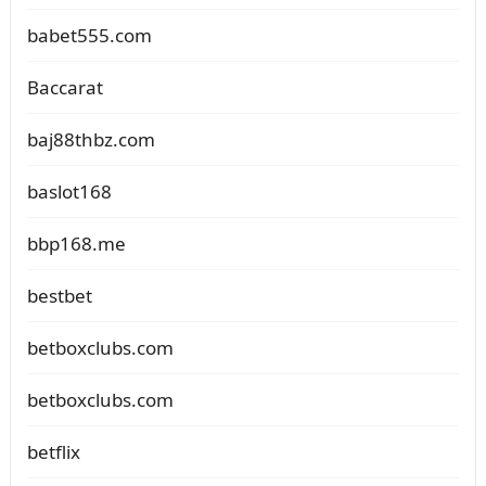
babet555.com
Baccarat
baj88thbz.com
baslot168
bbp168.me
bestbet
betboxclubs.com
betboxclubs.com
betflix