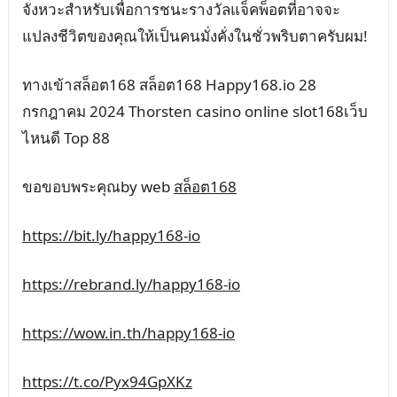
จังหวะสำหรับเพื่อการชนะรางวัลแจ็คพ็อตที่อาจจะ
แปลงชีวิตของคุณให้เป็นคนมั่งคั่งในชั่วพริบตาครับผม!
ทางเข้าสล็อต168 สล็อต168 Happy168.io 28
กรกฎาคม 2024 Thorsten casino online slot168เว็บ
ไหนดี Top 88
ขอขอบพระคุณby web
สล็อต168
https://bit.ly/happy168-io
https://rebrand.ly/happy168-io
https://wow.in.th/happy168-io
https://t.co/Pyx94GpXKz