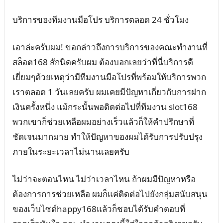
บริการของทีมงานมือโปร บริการตลอด 24 ชั่วโมง
เอาล่ะครับผม! ขอกล่าวถึงการบริการของคณะทำงานที่
สล็อต168 สักนิดครับผม ต้องบอกเลยว่าที่นี่บริการดี
เยี่ยมๆด้วยเหตุว่ามีทีมงานมือโปรที่พร้อมให้บริการพวก
เราตลอด 1 วันเลยครับ ผมเคยมีปัญหาเกี่ยวกับการฝาก
เงินครั้งหนึ่ง แม้กระนั้นพอติดต่อไปที่ทีมงาน slot168
พวกเขาก็ช่วยเหลือผมอย่างเร็วแล้วก็ให้คำปรึกษาที่
ชัดเจนมากมาย ทำให้ปัญหาของผมได้รับการปรับปรุง
ภายในระยะเวลาไม่นานเลยครับ
ไม่ว่าจะตอนไหน ไม่ว่าเวลาไหน ถ้าผมมีปัญหาหรือ
ต้องการการช่วยเหลือ ผมก็แค่ติดต่อไปยังกลุ่มสนับสนุน
ของเว็บไซต์happy168แล้วก็ชอบได้รับคำตอบที่