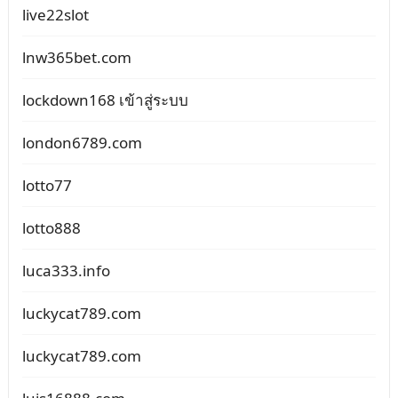
live22slot
lnw365bet.com
lockdown168 เข้าสู่ระบบ
london6789.com
lotto77
lotto888
luca333.info
luckycat789.com
luckycat789.com