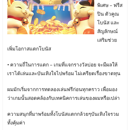
พิเศษ – ฟรีส
ปิน ตัวคูณ
โบนัส และ
สัญลักษณ์
เสริมช่วย
เพิ่มโอกาสแตกโบนัส
• ความถี่ในการแตก – เกมที่แจกรางวัลบ่อย จะมีผลให้
เราได้เล่นและบันเทิงใจไปพร้อม ไม่เครียดเรื่องขาดทุน
ผมมักเริ่มจากการทดลองเล่นฟรีก่อนทุกคราว เพื่อมอง
ว่าเกมนั้นสอดคล้องกับเทคนิคการเล่นของผมหรือเปล่า
ความสนุกที่มาพร้อมทั้งโบนัสแตกกล้วยๆบันเทิงใจรวม
ทั้งคุ้มค่า