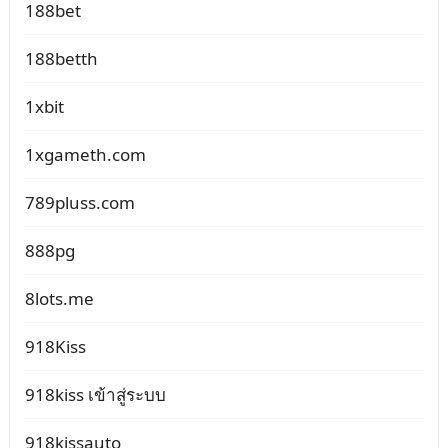
188bet
188betth
1xbit
1xgameth.com
789pluss.com
888pg
8lots.me
918Kiss
918kiss เข้าสู่ระบบ
918kissauto