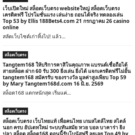
เว็บเปิดใหม่ สล็อตเว็บตรง websiteใหญ่ สล็อตเว็บตรง
เครดิตฟรี โปรโมชั่นแรง เล่นง่าย ถอนได้จริง ทดลองเล่น
Top 53 by Ellis 188Bets4.com 21 กรกฎาคม 26 casino
online
สลัดเว็บไซต์เก่าทิ้งไป! แล้ว…
สล็อตเว็บตรง
Tangtem168 ให้บริการคาสิโนคุณภาพ แบรนด์เชื่อถือได้
สายสล็อต ฝาก 60 รับ 300 ยิ่งเล่น ยิ่งได้ แจกเครดิตฟรีไม่อั้น
tangtem168 สมัครรับ ของรางวัล มูลค่าสูงเพียบ Top 59
by Mary Tangtem168d.com 16 มิ.ย. 2569
สล็อต168 แตกหนักสุด เริ่มแค่…
สล็อตเว็บตรง
สล็อตเว็บตรง เว็บไทยแท้ เพื่อคนไทย เกมสไตล์ไทย สไตล์
นอก ครบ อัปเดทใหม่ ระบบทันสมัย หวย บอล บาคาร่า ยิง
ปลา สล็อต สล็อต168 ตอนนี้รับโบนัสฟรี ลุยเลย Top 49 by