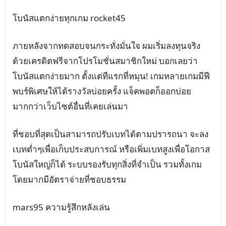
โบนัสแตกง่ายทุกเกม rocket45
ภายหลังจากทดสอบจนกระทั่งมั่นใจ ผมเริ่มลงทุนจริง
ด้วยเครดิตฟรีจากโปรโมชั่นสมาชิกใหม่ บอกเลยว่า
โบนัสแตกง่ายมาก ตั้งแต่ทีแรกที่หมุน! เกมหลายเกมมีฟี
พบร์พิเศษให้ได้รางวัลบ่อยครั้ง แจ็คพอตก็ออกบ่อย
มากกว่าเว็บไซต์อื่นที่เคยเล่นมา
ที่ชอบที่สุดเป็นสามารถปรับเบทได้ตามปรารถนา จะลง
เบทต่ำๆเพื่อเก็บประสบการณ์ หรือเพิ่มเบทสูงเพื่อโอกาส
โบนัสใหญ่ก็ได้ ระบบรองรับทุกสิ่งที่จำเป็น รวมทั้งเกม
โดยมากมีอัตราจ่ายที่ชอบธรรม
mars95 ความรู้สึกหลังเล่น