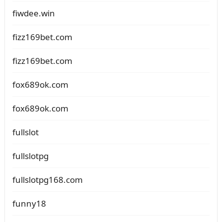
fiwdee.win
fizz169bet.com
fizz169bet.com
fox689ok.com
fox689ok.com
fullslot
fullslotpg
fullslotpg168.com
funny18