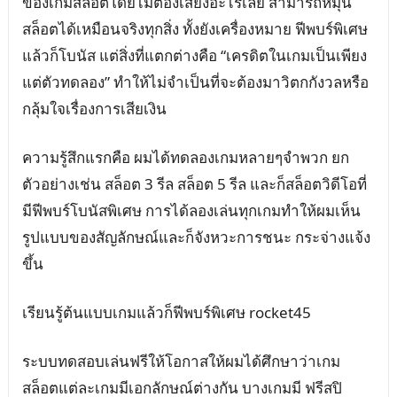
ของเกมสล็อตโดยไม่ต้องเสี่ยงอะไรเลย สามารถหมุน
สล็อตได้เหมือนจริงทุกสิ่ง ทั้งยังเครื่องหมาย ฟีพบร์พิเศษ
แล้วก็โบนัส แต่สิ่งที่แตกต่างคือ “เครดิตในเกมเป็นเพียง
แต่ตัวทดลอง” ทำให้ไม่จำเป็นที่จะต้องมาวิตกกังวลหรือ
กลุ้มใจเรื่องการเสียเงิน
ความรู้สึกแรกคือ ผมได้ทดลองเกมหลายๆจำพวก ยก
ตัวอย่างเช่น สล็อต 3 รีล สล็อต 5 รีล และก็สล็อตวิดีโอที่
มีฟีพบร์โบนัสพิเศษ การได้ลองเล่นทุกเกมทำให้ผมเห็น
รูปแบบของสัญลักษณ์และก็จังหวะการชนะ กระจ่างแจ้ง
ขึ้น
เรียนรู้ต้นแบบเกมแล้วก็ฟีพบร์พิเศษ rocket45
ระบบทดสอบเล่นฟรีให้โอกาสให้ผมได้ศึกษาว่าเกม
สล็อตแต่ละเกมมีเอกลักษณ์ต่างกัน บางเกมมี ฟรีสปิ