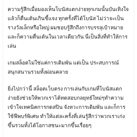
ความรู้สึกเมื่อมองเห็นโบนัสแตกง่ายทุกเกมนั้นบันเทิงใจ
แล้วก็ตื่นเต้นเกินชี้แจง ทุกครั้งที่ได้โบนัส ไม่ว่าจะเป็น
รางวัลเล็กหรือใหญ่ ผมชอบรู้สึกถึงการบรรลุเป้าหมาย
และก็ความตื่นเต้นในเวลาเดียวกัน นี่เป็นสิ่งที่ทำให้การ
เล่น
เกมสล็อตไม่ใช่แค่การเดิมพัน แต่เป็น ประสบการณ์
สนุกสนานรวมทั้งผ่อนคลาย
ยิ่งไปกว่านี้ สล็อตเว็บตรง การเล่นกับเกมที่โบนัสแตก
ง่ายยังช่วยให้พวกเราได้ทดสอบกลยุทธ์ใหม่ๆทำความ
เข้าใจเทคนิคการกดสปิน จังหวะการเดิมพัน และก็การ
ใช้ฟีพบร์พิเศษ ทำให้แต่ละครั้งที่เล่นรู้สึกว่าพวกเราเก่ง
ขึ้นรวมทั้งได้โอกาสชนะมากขึ้นเรื่อยๆ