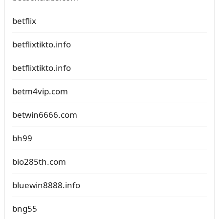
betflix
betflixtikto.info
betflixtikto.info
betm4vip.com
betwin6666.com
bh99
bio285th.com
bluewin8888.info
bng55