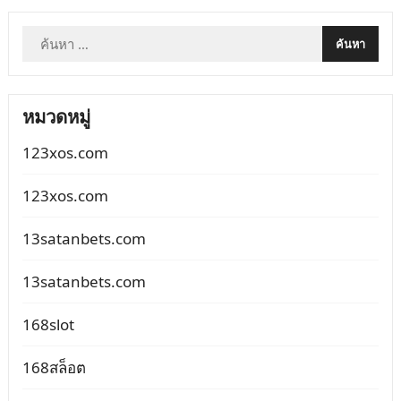
ค้นหา
สำหรับ:
หมวดหมู่
123xos.com
123xos.com
13satanbets.com
13satanbets.com
168slot
168สล็อต