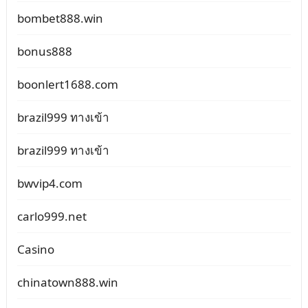
bombet888.win
bonus888
boonlert1688.com
brazil999 ทางเข้า
brazil999 ทางเข้า
bwvip4.com
carlo999.net
Casino
chinatown888.win