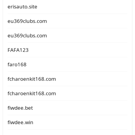
erisauto.site
eu369clubs.com
eu369clubs.com
FAFA123
faro168
fcharoenkit168.com
fcharoenkit168.com
fiwdee.bet
fiwdee.win