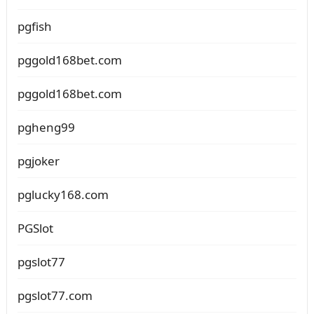
pgfish
pggold168bet.com
pggold168bet.com
pgheng99
pgjoker
pglucky168.com
PGSlot
pgslot77
pgslot77.com