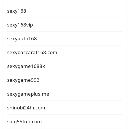
sexy168
sexy168vip
sexyauto168
sexybaccarat168.com
sexygame1688k
sexygame992
sexygameplus.me
shinobi24hr.com
sing55fun.com