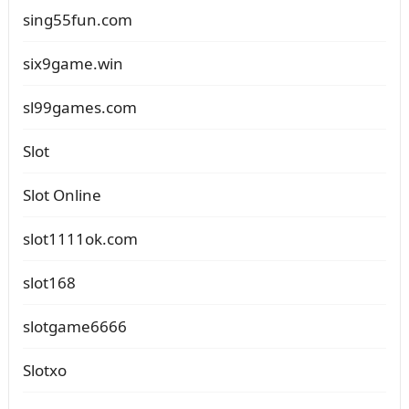
sing55fun.com
six9game.win
sl99games.com
Slot
Slot Online
slot1111ok.com
slot168
slotgame6666
Slotxo