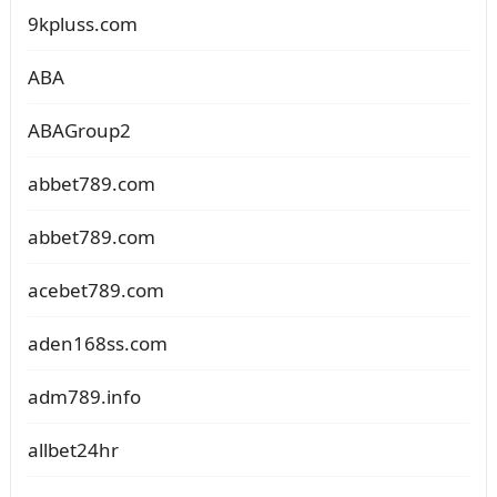
9kpluss.com
royaleluxe
สำหรับผู้ที่อยากได้กำไรจาก royaleluxe
สมาชิกใหม่และประจำ
โบนัสต้อนรับ 100% สำหรับสมาชิก
สามารถใช้เคล็ดวิธีเหล่านี้:
ระบุงบประมาณการเดิมพันและ
ใหม่
กิจกรรมแจกเครดิตฟรีประจำวัน รวมทั้งสิทธิพิเศษตาม
ABA
ยึดตามแผน
ใช้ royaleluxe เครดิตฟรี ทดลองเล่นก่อนเดิม
ระดับสมาชิก
คืนยอดเสีย และโปรโมชั่นตามเทศกาล
ABAGroup2
พันจริง
เลือกเกมที่มีอัตราการจ่ายสูง
ติดตามโปรโมชั่นและก็
royaleluxe สมัครและเข้าสู่ระบบง่ายๆด้านในไม่กี่นาที
ข่าวจาก royaleluxe
ปริศนาที่พบได้มาก (FAQ)
สมัคร
กรรมวิธีการสมัคร royaleluxe
ไปสู่เว็บไซต์หลัก royaleluxe
abbet789.com
royaleluxe มีค่าใช้จ่ายไหม?
การสมัคร royaleluxe ฟรี ไม่
คลิก “สมัครสมาชิก” และกรอกข้อมูลให้ครบ
รับรองเบอร์โทร
ต้องจ่ายเงินอะไรก็แล้วแต่
abbet789.com
ผ่าน OTP
ตั้งค่ารหัสผ่าน และเข้าสู่ระบบเพื่อเริ่มเล่นเกม
การ
royaleluxe เข้าระบบ โดยสวัสดิภาพ
คลิก “เข้าสู่ระบบ” บน
acebet789.com
หน้าเว็บ
กรอกเบอร์โทรศัพท์แล้วก็รหัสผ่าน
เลือกเกมหรือโปร
โมชั่นที่อยากได้และก็เริ่มเดิมพันได้ในทันที
มาตรฐานความ
aden168ss.com
ปลอดภัยรวมทั้งการให้บริการ
ระบบเข้ารหัสข้อมูลแบบ SSL
adm789.info
คุ้มครองปกป้องการรั่วไหลของข้อมูล
มีใบรับรองการดำเนิน
กิจการเกมออนไลน์จากองค์กรต่างแดน
ฝ่ายบริการลูกค้า
allbet24hr
พร้อมดูแลตลอด 24 ชั่วโมง
royaleluxe กับสิทธิพิเศษและ