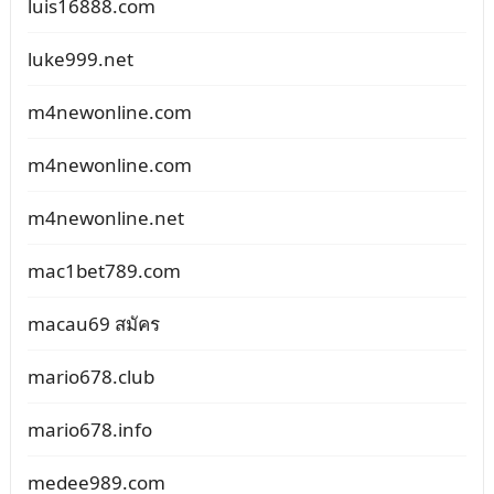
luis16888.com
luke999.net
m4newonline.com
m4newonline.com
m4newonline.net
mac1bet789.com
macau69 สมัคร
mario678.club
mario678.info
medee989.com