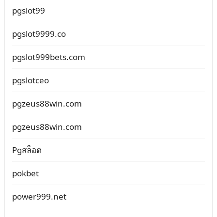
pgslot99
pgslot9999.co
pgslot999bets.com
pgslotceo
pgzeus88win.com
pgzeus88win.com
Pgสล็อต
pokbet
power999.net