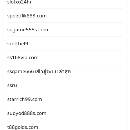
slotxo24hr
spbetflik888.com
sqgame555s.com
sretthi99
ss168vip.com
ssgame666 เข้าสู่ระบบ ล่าสุด
ssru
starrich99.com
sudyod888s.com
t88golds.com