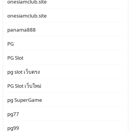
onesiamclub.site
onesiamclub.site
panama888
PG
PG Slot
pg slot เว็บตรง
PG Slot เว็บใหม่
pg SuperGame
pg77
pg99