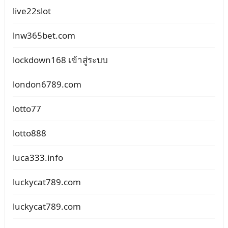
live22slot
lnw365bet.com
lockdown168 เข้าสู่ระบบ
london6789.com
lotto77
lotto888
luca333.info
luckycat789.com
luckycat789.com