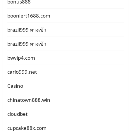
bonus888
boonlert1688.com
brazil999 ทางเข้า
brazil999 ทางเข้า
bwvip4.com
carlo999.net
Casino
chinatown888.win
cloudbet
cupcake88x.com