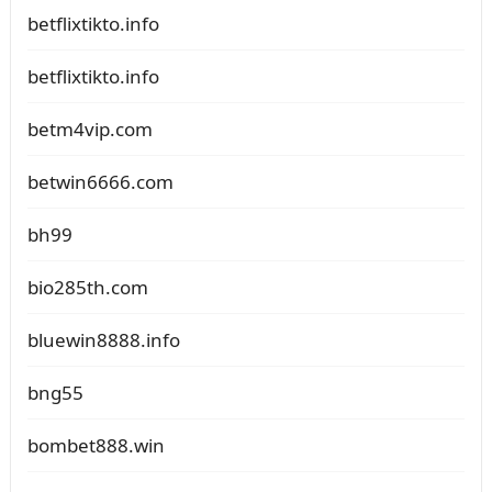
betflixtikto.info
betflixtikto.info
betm4vip.com
betwin6666.com
bh99
bio285th.com
bluewin8888.info
bng55
bombet888.win