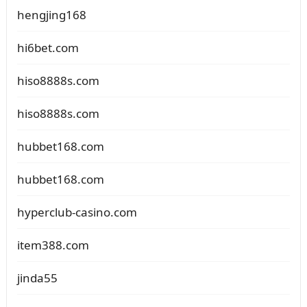
hengjing168
hi6bet.com
hiso8888s.com
hiso8888s.com
hubbet168.com
hubbet168.com
hyperclub-casino.com
item388.com
jinda55