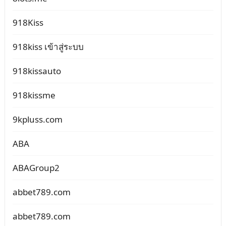
จะต้องได้จริง
เพราะเหตุไรต้องตรงนี้? ความประทับใจแรก
เห็น
สิ่งแรกที่ทำให้ผมถูกใจคือ ความมากมายหลากหลาย
918Kiss
ของตัวเกม ครับผม ทันทีที่ล็อกอินเข้าไป คุณจะเจอกับธีมเกม
ล้นหลาม ตั้งแต่แนวผจญภัยในตำนานจีน เกมแนวผลไม้
918kiss เข้าสู่ระบบ
คลาสสิก ไปจนกระทั่งอนิเมชั่นนำสมัย ซึ่งแต่ละเกมไม่ได้มีดี
918kissauto
เพียงแค่ภาพงาม แต่มากับระบบที่ลื่นไหล ไม่มีสะดุดให้เสีย
อารมณ์ตอนกำลังลุ้นรางวัลใหญ่
“แตกง่าย” คำนี้ไม่ใช่แค่
918kissme
ประชาสัมพันธ์
หลายคนบางทีก็อาจจะเคยพบกับเว็บไซต์ที่
9kpluss.com
เล่นเท่าใดก็มิได้ทุนคืน แต่ว่าจากที่ผมลองทดสอบสูตรและ
จังหวะการเล่นที่ pussy888fun สิ่งที่สังเกตเห็นได้ชัดคือ
ABA
อัตราการจ่ายรางวัล (RTP) ที่ค่อนข้างจะแฟร์
ABAGroup2
abbet789.com
abbet789.com