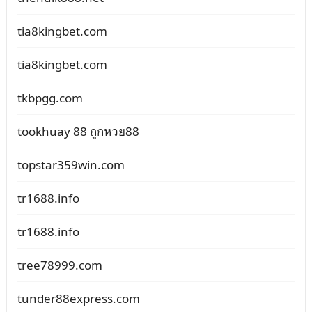
tia8kingbet.com
tia8kingbet.com
tkbpgg.com
tookhuay 88 ถูกหวย88
topstar359win.com
tr1688.info
tr1688.info
tree78999.com
tunder88express.com