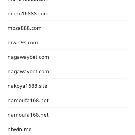
mono16888.com
moza888.com
mwin9s.com
nagawaybet.com
nagawaybet.com
nakoya1688.site
namoufa168.net
namoufa168.net
nbwin.me