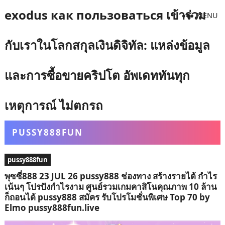
exodus как пользоваться เข้าร่วม
MENU
กับเราในโลกสกุลเงินดิจิทัล: แหล่งข้อมูล
และการซื้อขายคริปโต อัพเดททันทุก
เหตุการณ์ ไม่ตกรถ
PUSSY888FUN
pussy888fun
พุซซี่888 23 JUL 26 pussy888 ช่องทาง สร้างรายได้ กำไร
เน้นๆ โปรปังกำไรงาม ศูนย์รวมเกมคาสิโนคุณภาพ 10 ล้าน
ก็ถอนได้ pussy888 สมัคร รับโปรโมชั่นพิเศษ Top 70 by
Elmo pussy888fun.live