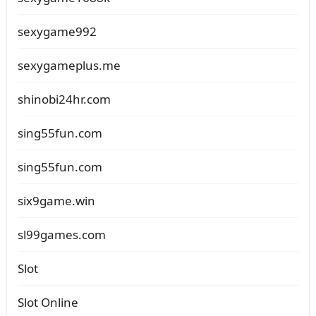
sexygame992
sexygameplus.me
shinobi24hr.com
sing55fun.com
sing55fun.com
six9game.win
sl99games.com
Slot
Slot Online