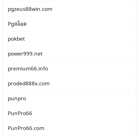
pgzeus88win.com
Pgสล็อต
pokbet
power999.net
premium66.info
proded888x.com
punpro
PunPro66
PunPro66.com