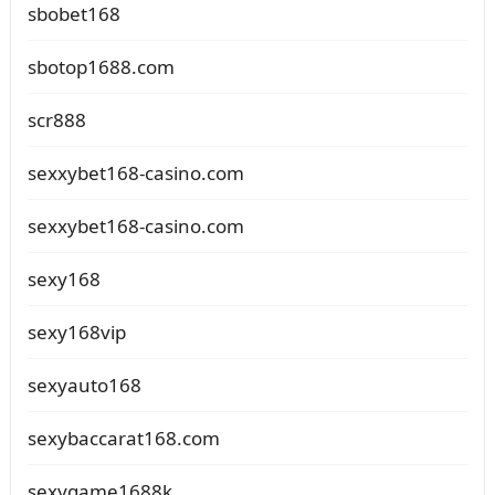
sbobet168
sbotop1688.com
scr888
sexxybet168-casino.com
sexxybet168-casino.com
sexy168
sexy168vip
sexyauto168
sexybaccarat168.com
sexygame1688k