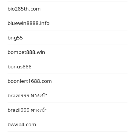
คือความสมดุลของเกมที่ทำให้พวกเราคิดว่า “มีโอกาส” อยู่
bio285th.com
เสมอ ระบบของ Pussy888 ขึ้นชื่อลือชาประเด็นการจ่าย
bluewin8888.info
รางวัลที่เป็นประจำแล้วก็โบนัสที่ออกบ่อยมากจน
น่าตกใจ
การได้รับรางวัลเล็กๆน้อยๆระหว่างทาง หรือการเข้าสู่โหมด
bng55
Free Spin เป็นกลไกที่ช่วยฉีดสารอะดรีนาลีนและก็ความ
bombet888.win
สำราญให้กับพวกเรา ทำให้ความรู้สึกที่ค้างคาจากงานหนัก
มลายหายไป แล้วก็แทนที่ด้วยความตื่นเต้นและความมีชัย
bonus888
พุซซี่888 เล่นสล็อตให้ชนะบ่อยครั้งขึ้น โบนัสเยอะแยะ เล่น
สนุกทุกเกม
พุซซี่888 ถือเป็นหนึ่งในแอปพลิเคชันระดับ
boonlert1688.com
ตำนานที่นักเสี่ยงโชคผู้คนจำนวนมากเคยชินกันดี จาก
brazil999 ทางเข้า
ประสบการณ์ส่วนตัวที่ได้คลุกคลีอยู่กับหน้าจอโทรศัพท์มือถือ
มานับครั้งไม่ถ้วน สิ่งที่ทำให้ค่ายนี้ยังคงครองใจผู้เล่นไม่ใช่
brazil999 ทางเข้า
แค่ความสวยงามของกราฟิก
แม้กระนั้นเป็น “จังหวะ” ของ
bwvip4.com
การออกรางวัลที่มีความคิดว่าเข้าถึงได้จริง วันนี้ผมจะมา