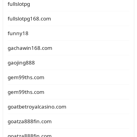
fullslotpg
fullslotpg168.com
funny18
gachawin168.com
gaojing888
gem99ths.com
gem99ths.com
goatbetroyalcasino.com
goatza888fin.com
goatza888fin.com