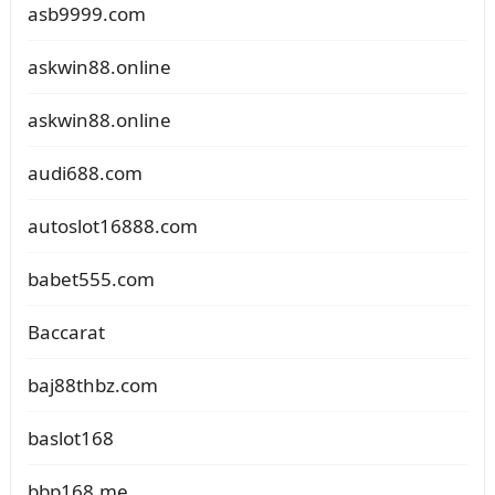
asb9999.com
กล้าที่จะเสี่ยงมากขึ้นเรื่อยๆ
• การบริการลูกค้า: ทีมแอดมินที่
คอยดูแลตลอด 24 ชั่วโมง คือเพื่อนฝูงคู่ขาเวลาเรามีคำถาม
askwin88.online
หรือขัดข้องปัญหาที่เกิดขึ้นทางวิธี
• เทคนิคส่วนตัว: การเล่น
askwin88.online
สล็อตให้บันเทิงใจและกำไรดี เป็นการ “ไม่ใจร้อน” นะครับ
ผมมักจะเริ่มจากเบทน้อยๆเพื่อดูจังหวะของเกมก่อน เมื่อเห็น
audi688.com
ว่าเครื่องหมายพิเศษเริ่มออกมาถี่ขึ้น ต่างหากที่เป็นขณะที่
เราควรจะเริ่มเพิ่มระดับความท้า
pussy888 แพลตฟอร์มเกม
autoslot16888.com
ที่ปลดปล่อยความเคร่งเครียด แหล่งรวมเกมสล็อตที่เล่นง่าย
babet555.com
แตกจริง
หากคุณกำลังมองหาพื้นที่สำหรับพักจากความอ่อน
ล้าล้าในทุกๆวัน การก้าวไปสู่โลกของ
Pussy888 บางทีอาจ
Baccarat
เป็นคำตอบที่คุณกำลังตามหา
จากประสบการณ์ตรงที่ได้
baj88thbz.com
สัมผัส แพลตฟอร์มนี้ไม่ได้เป็นแค่เพียงแหล่งรวมเกมพนัน
ทั่วไป แต่ว่าเหมือนเป็น “โอเอซิส” ของความเพลิดเพลินที่
baslot168
ช่วยปล่อยความเครียดได้อย่างมีประสิทธิภาพ
เสน่ห์ที่ทำให้
ลืมความโกลาหล
อย่างแรกที่สัมผัสได้เมื่อเปิดแอปพลิเคชัน
bbp168.me