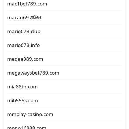
mac1bet789.com
macau69 สมัคร
mario678.club
mario678.info
medee989.com
megawaysbet789.com
mia88th.com
mib555s.com
mmplay-casino.com
mono16888.com