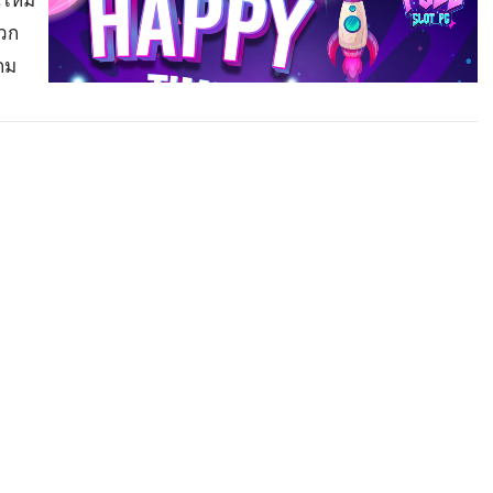
วก
กม
ับไป
ต้น
้วย
ว
ณ
แค่
pg
ือก
ะช่วง
วลานั้นไปเลยครับ มันจึงเป็นเหตุผลที่ว่า เพราะเหตุไรการ
เวลากลางดึก กล่าวได้ว่า เวลาเปลี่ยนแปลง สไตล์เกมที่เลือกก็