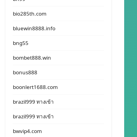
bio285th.com
bluewin8888.info
bng55
bombet888.win
bonus888
boonlert1688.com
brazil999 ทางเข้า
brazil999 ทางเข้า
bwvip4.com