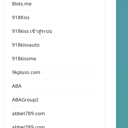
8lots.me
918Kiss
918kiss เข้าสู่ระบบ
918kissauto
918kissme
9kpluss.com
ABA
ABAGroup2
abbet789.com
abbet789.com