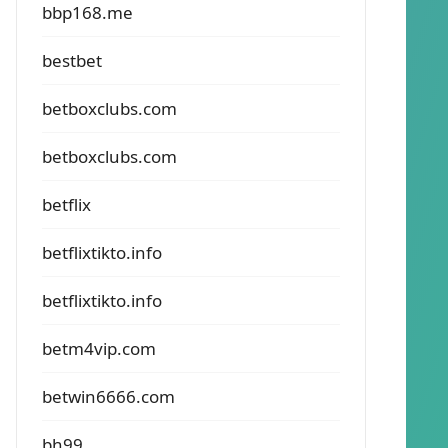
bbp168.me
bestbet
betboxclubs.com
betboxclubs.com
betflix
betflixtikto.info
betflixtikto.info
betm4vip.com
betwin6666.com
bh99