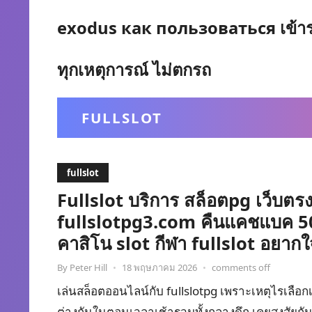
exodus как пользоваться เข้าร่วม
ทุกเหตุการณ์ ไม่ตกรถ
FULLSLOT
fullslot
Fullslot บริการ สล็อตpg เว็บตร
fullslotpg3.com คืนแคชแบค 50%
คาสิโน slot กีฬา fullslot อยากใ
By
Peter Hill
•
18 พฤษภาคม 2026
•
comments off
เล่นสล็อตออนไลน์กับ fullslotpg เพราะเหตุไรเลือก
ต่างกันในตอนเวลาเช้ารวมทั้งกลางดึก
เคยสงสัยกั