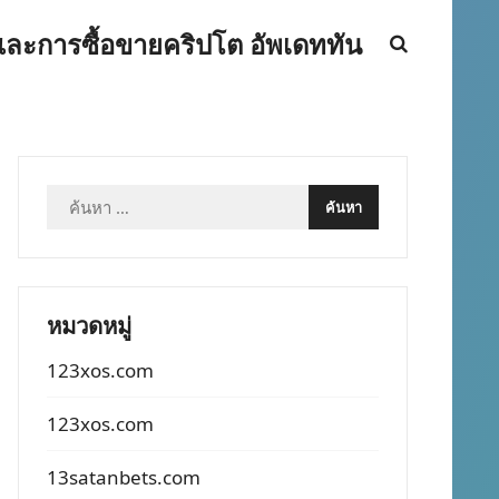
และการซื้อขายคริปโต อัพเดททัน
ค้นหา
สำหรับ:
หมวดหมู่
123xos.com
123xos.com
13satanbets.com