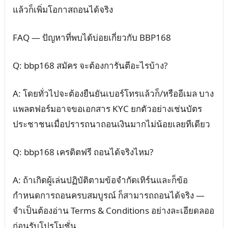
แล้วก็เพิ่มโอกาสถอนได้จริง
FAQ — ปัญหาที่พบได้บ่อยเกี่ยวกับ BBP168
Q: bbp168 สมัคร จะต้องการันตีอะไรบ้าง?
A: โดยทั่วไปจะต้องยืนยันเบอร์โทรแล้วก็/หรืออีเมล บาง
แพลตฟอร์มอาจขอเอกสาร KYC ยกตัวอย่างเช่นบัตร
ประชาชนเมื่อปรารถนาถอนเงินมากไม่น้อยเลยทีเดียว
Q: bbp168 เครดิตฟรี ถอนได้จริงไหม?
A: ถ้าเกิดผู้เล่นปฏิบัติตามข้อจำกัดเทิร์นและก็ข้อ
กำหนดการถอนครบสมบูรณ์ ก็สามารถถอนได้จริง —
จำเป็นต้องอ่าน Terms & Conditions อย่างละเอียดลออ
ก่อนรับโปรโมชั่น