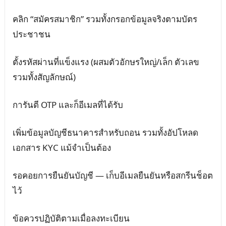
คลิก “สมัครสมาชิก” รวมทั้งกรอกข้อมูลจริงตามบัตร
ประชาชน
ตั้งรหัสผ่านที่แข็งแรง (ผสมตัวอักษรใหญ่/เล็ก ตัวเลข
รวมทั้งสัญลักษณ์)
การันตี OTP และก็อีเมลที่ได้รับ
เพิ่มข้อมูลบัญชีธนาคารสำหรับถอน รวมทั้งอัปโหลด
เอกสาร KYC แม้จำเป็นต้อง
รอคอยการยืนยันบัญชี — เก็บอีเมลยืนยันหรือสกรีนช็อต
ไว้
ข้อควรปฏิบัติตามเมื่อลงทะเบียน