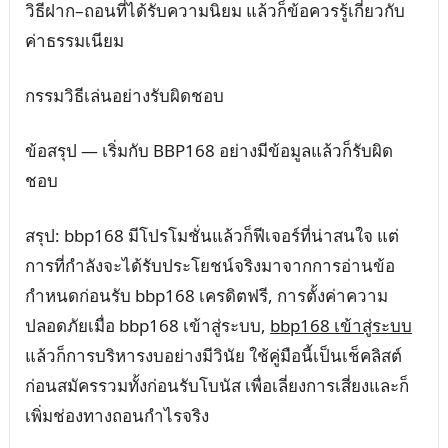
วิธีฝาก–ถอนที่ได้รับความนิยม แล้วก็ข้อควรรู้เกี่ยวกับ
ค่าธรรมเนียม
กรรมวิธีเล่นอย่างรับผิดชอบ
ข้อสรุป — เริ่มกับ BBP168 อย่างมีข้อมูลแล้วก็รับผิด
ชอบ
สรุป: bbp168 มีโปรโมชั่นแล้วก็ฟีเจอร์ที่น่าสนใจ แต่
การที่กำลังจะได้รับประโยชน์จริงมาจากการอ่านข้อ
กำหนดก่อนรับ bbp168 เครดิตฟรี, การตั้งค่าความ
ปลอดภัยเมื่อ bbp168 เข้าสู่ระบบ,
bbp168 เข้าสู่ระบบ
แล้วก็การบริหารงบอย่างมีวินัย ใช้คู่มือนี้เป็นเช็คลิสต์
ก่อนสมัครรวมทั้งก่อนรับโบนัส เพื่อเลี่ยงการเสี่ยงและก็
เพิ่มช่องทางถอนกำไรจริง