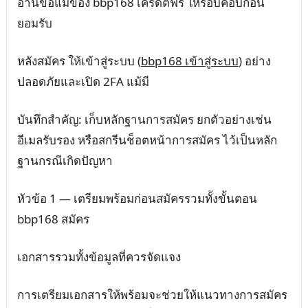
อ่านข้อแม้ของ bbp168 เครดิตฟรี ให้รอบคอบก่อน
ยอมรับ
หลังสมัคร ให้เข้าสู่ระบบ (
bbp168 เข้าสู่ระบบ
) อย่าง
ปลอดภัยและเปิด 2FA แม้มี
บันทึกสำคัญ: เก็บหลักฐานการสมัคร ยกตัวอย่างเช่น
อีเมลรับรอง หรือสกรีนช็อตหน้าการสมัคร ไว้เป็นหลัก
ฐานกรณีเกิดปัญหา
หัวข้อ 1 — เตรียมพร้อมก่อนสมัครรวมทั้งขั้นตอน
bbp168 สมัคร
เอกสารรวมทั้งข้อมูลที่ควรจัดแจง
การเตรียมเอกสารให้พร้อมจะช่วยให้แนวทางการสมัคร