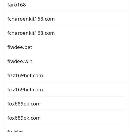
faro168
fcharoenkit168.com
fcharoenkit168.com
fiwdee.bet
fiwdee.win
fizz169bet.com
fizz169bet.com
fox689ok.com
fox689ok.com
fullslot