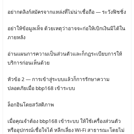
อย่ากดลิงก์สมัครจากแหล่งที่ไม่น่าเชื่อถือ — ระวังฟิชชิ่ง
อย่าให้ข้อมูลเท็จ ด้วยเหตุว่าอาจจะก่อให้เบิกเงินมิได้ใน
ภายหลัง
อ่านแผนการความเป็นส่วนตัวและก็กฎระเบียบการให้
บริการก่อนเห็นด้วย
หัวข้อ 2 — การเข้าสู่ระบบแล้วก็การรักษาความ
ปลอดภัยเมื่อ bbp168 เข้าระบบ
ล็อกอินโดยสวัสดิภาพ
เมื่อคุณจำต้อง bbp168 เข้าระบบ ให้ใช้เครื่องส่วนตัว
หรืออุปกรณ์เชื่อใจได้ หลีกเลี่ยง Wi-Fi สาธารณะโดยไม่