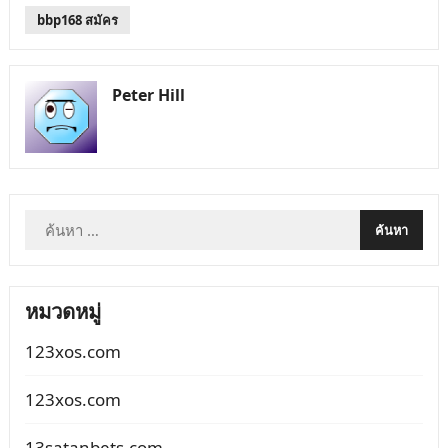
bbp168 สมัคร
Peter Hill
ค้นหา
สำหรับ:
หมวดหมู่
123xos.com
123xos.com
13satanbets.com