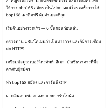
สำคัญจะต้องทราบก่อนที่จะคิดที่จะตัดสินใจสมัคร เพื่อ
ให้การ bbp168 สมัคร เป็นไปอย่างแน่ใจรวมทั้งการใช้
bbp168 เครดิตฟรี คุ้มค่าเยอะที่สุด
เริ่มต้นอย่างรวดเร็ว — 6 ขั้นตอนก่อนเล่น
ตรวจทาน URL/โดเมนว่าเป็นทางการ และก็มีการเชื่อม
ต่อ HTTPS
เตรียมข้อมูล: เบอร์โทรศัพท์, อีเมล, บัญชีธนาคารที่ชื่อ
ตรงกับผู้สมัคร
ทำ bbp168 สมัคร และการันตี OTP
ฝากเงินตามข้อตกลงหากอยากรับโบนัส