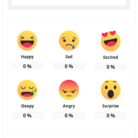
Happy
Sad
Excited
0
%
0
%
0
%
Sleepy
Angry
Surprise
0
%
0
%
0
%