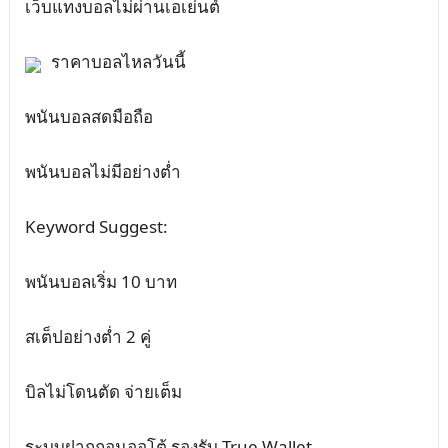
เว็บแทงบอลไม่ผ่านเอเย่นต์
ราคาบอลไหลวันนี้
พนันบอลสดมือถือ
พนันบอลไม่มีอย่างต่ำ
Keyword Suggest:
พนันบอลเริ่ม 10 บาท
สเต็ปอย่างต่ำ 2 คู่
บิลไม่โดนตัด จ่ายเต็ม
ระบบฝากถอนออโต้ รองรับ True Wallet