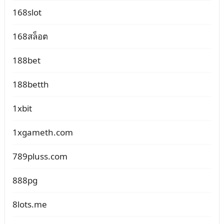
168slot
168สล็อต
188bet
188betth
1xbit
1xgameth.com
789pluss.com
888pg
8lots.me