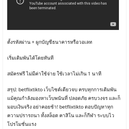
ตั้งรหัสผ่าน + ผูกบัญชีธนาคารหรือวอเลท
เริ่มเดิมพันได้โดยทันที
สมัครฟรี ไม่มีค่าใช้จ่าย ใช้เวลาไม่เกิน 1 นาที
สรุป: betflixtikto เว็บไซต์เดียวจบ ครบทุกการเดิมพัน
แม้คุณกำลังมองหาเว็บพนันที่ ปลอดภัย ครบวงจร และก็
มอบเงินจริง อย่าคอยช้า! betflixtikto ตอบปัญหาทุก
ความปรารถนา ทั้งสล็อต คาสิโน และก็กีฬา ระบบไว
โปรโมชั่นแรง