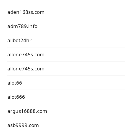
aden168ss.com
adm789.info
allbet24hr
allone745s.com
allone745s.com
alot66
alot666
argus16888.com
asb9999.com