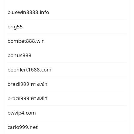
bluewin8888.info
bng55
bombet888.win
bonus888
boonlert1688.com
brazil999 ทางเข้า
brazil999 ทางเข้า
bwvip4.com
carlo999.net