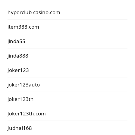
hyperclub-casino.com
item388.com
jinda55
jinda888
Joker123
joker123auto
joker123th
Joker123th.com
Judhai168