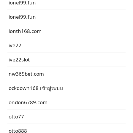
lionel99.fun
lionel99.fun
lionth168.com
live22
live22slot
lnw365bet.com
lockdown168 เข้าสู่ระบบ
london6789.com
lotto77
lotto888