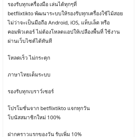
รองรับทุกเครื่องมือ เล่นได้ทุกๆที่
betflixtikto พัฒนาระบบให้รองรับทุกเครื่องใช้ไม้สอย
ไม่ว่าจะเป็นมือถือ Android, iOS, แท็บเล็ต หรือ
คอมพิวเตอร์ ไม่ต้องโหลดแอปให้เปลืองพื้นที่ ใช้งาน
ผ่านเว็บไซต์ได้ทันที
โหลดเร็ว ไม่กระตุก
ภาษาไทยเต็มระบบ
รองรับทุกเบราว์เซอร์
โปรโมชั่นจาก betflixtikto แจกทุกวัน
โบนัสสมาชิกใหม่ 100%
ฝากคราวแรกของวัน รับเพิ่ม 10%