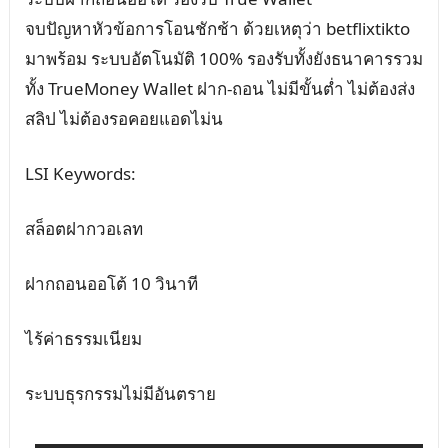
จบปัญหาหัวข้อการโอนชักช้า ด้วยเหตุว่า betflixtikto
มาพร้อม ระบบอัตโนมัติ 100% รองรับทั้งยังธนาคารรวม
ทั้ง TrueMoney Wallet ฝาก-ถอน ไม่มีขั้นต่ำ ไม่ต้องส่ง
สลิป ไม่ต้องรอคอยแอดไม่น
LSI Keywords:
สล็อตฝากวอเลท
ฝากถอนออโต้ 10 วินาที
ไร้ค่าธรรมเนียม
ระบบธุรกรรมไม่มีอันตราย