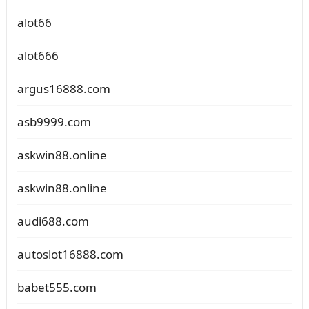
alot66
alot666
argus16888.com
asb9999.com
askwin88.online
askwin88.online
audi688.com
autoslot16888.com
babet555.com