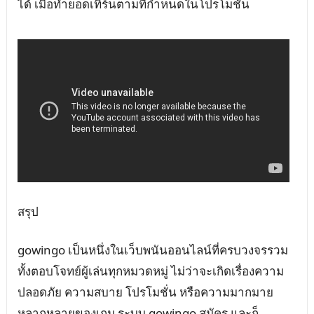
ได้ เมื่อทำยอดเทิร์นตามที่กำหนดในโปรโมชั่น
สรุป
gowingo เป็นหนึ่งในเว็บพนันออนไลน์ที่ครบวงจรรวม
ทั้งตอบโจทย์ผู้เล่นทุกหมวดหมู่ ไม่ว่าจะเกิดเรื่องความ
ปลอดภัย ความสบาย โปรโมชั่น หรือความมากมาย
หลากหลายของเกม ระบบ gowingo สมัคร และก็