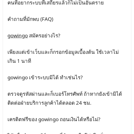
คนที่อยากระบบที่เสถียรแล้วก็ไม่เป็นอันตราย
คำถามที่มักพบ (FAQ)
gowingo
สมัครอย่างไร?
เพียงแต่เข้าเว็บและก็กรอกข้อมูลเบื้องต้น ใช้เวลาไม่
เกิน 1 นาที
gowingo เข้าระบบมิได้ ทำเช่นไร?
ตรวจดูรหัสผ่านและก็เบอร์โทรศัพท์ ถ้าหากยังเข้ามิได้
ติดต่อฝ่ายบริการลูกค้าได้ตลอด 24 ชม.
เครดิตฟรีของ gowingo ถอนเงินได้หรือไม่?