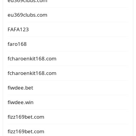
eu369clubs.com
eu369clubs.com
FAFA123
faro168
fcharoenkit168.com
fcharoenkit168.com
fiwdee.bet
fiwdee.win
fizz169bet.com
fizz169bet.com