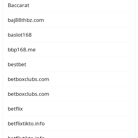
Baccarat
baj88thbz.com
baslot168
bbp168.me
bestbet
betboxclubs.com
betboxclubs.com
betflix
betflixtikto.info