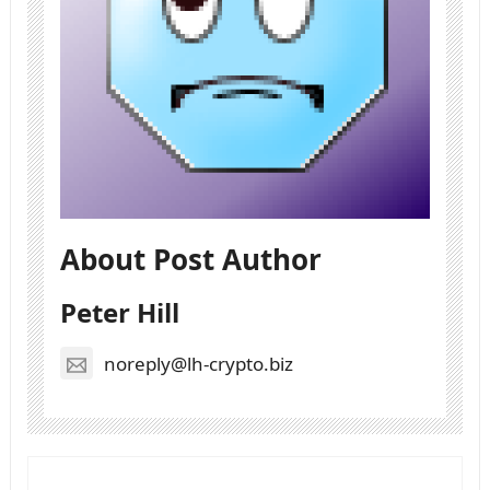
About Post Author
Peter Hill
noreply@lh-crypto.biz