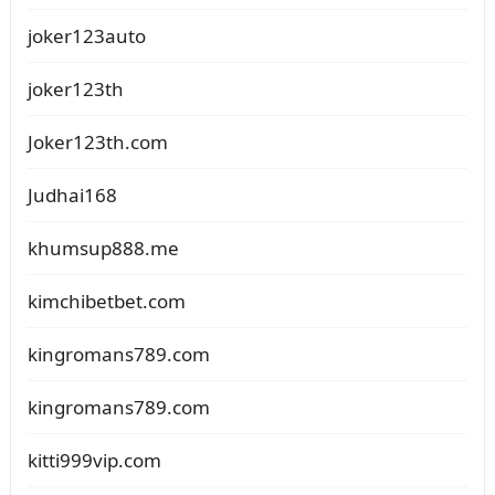
joker123auto
joker123th
Joker123th.com
Judhai168
khumsup888.me
kimchibetbet.com
kingromans789.com
kingromans789.com
kitti999vip.com