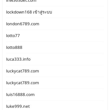
lnw365bet.com
lockdown168 เข้าสู่ระบบ
london6789.com
lotto77
lotto888
luca333.info
luckycat789.com
luckycat789.com
luis16888.com
luke999.net