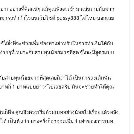
ยากอย่างที่คิดแน่ๆ แม้คุณพึ่งจะเข้ามาเล่นเกมกับพวก
ะสามารถทำกำไรบนเว็บไซต์
pussy888
ได้ไหม บอกเลย
ึ่งสิ่งที่จะช่วยเพิ่มช่องทางสำหรับในการทำเงินให้กับ
่ายๆที่เหมาะกับสายทุนน้อยมากที่สุด ซึ่งจะมีสูตรแบบ
กับสายทุนน้อยมากที่สุดเลยก็ว่าได้ เป็นการลงเดิมพัน
 บาทก็ 1 บาทแบบยาวๆไปเลยครับ มันจะช่วยทำให้คุณ
มันก็คือ คุณจึงควรเริ่มด้วยเบทอย่างน้อยไปเรื่อยแล้วหลัง
นได้ เป็นต้นว่า บางครั้งก็อาจจะเพิ่ม 1 เท่าของการเบท