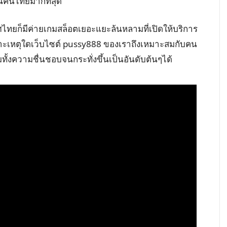
ล่นคนไทยมากที่สุด
ไทยก็มีค่ายเกมสล็อตเยอะแยะล้นหลามที่เปิดให้บริการ
ราะเหตุใดเว็บไซต์ pussy888 ของเราถึงเหมาะสมกับคน
ั้งความชื่นชอบจนกระทั่งขึ้นเป็นอันดับต้นๆได้