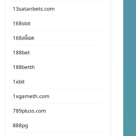
13satanbets.com
168slot
168สล็อต
188bet
188betth
1xbit
1xgameth.com
789pluss.com
888pg