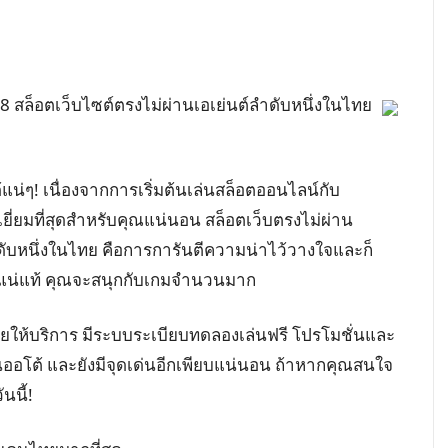
888 สล็อตเว็บไซต์ตรงไม่ผ่านเอเย่นต์ลำดับหนึ่งในไทย
น่ๆ! เนื่องจากการเริ่มต้นเล่นสล็อตออนไลน์กับ
ีเยี่ยมที่สุดสำหรับคุณแน่นอน สล็อตเว็บตรงไม่ผ่าน
นดับหนึ่งในไทย คือการการันตีความน่าไว้วางใจและก็
งแน่แท้ คุณจะสนุกกับเกมจำนวนมาก
ยให้บริการ มีระบบระเบียบทดลองเล่นฟรี โปรโมชั่นและ
อโต้ และยังมีจุดเด่นอีกเพียบแน่นอน ถ้าหากคุณสนใจ
นนี้!