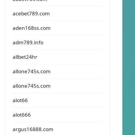
acebet789.com
aden168ss.com
adm789.info
allbet24hr
allone745s.com
allone745s.com
alot66
alot666
argus16888.com