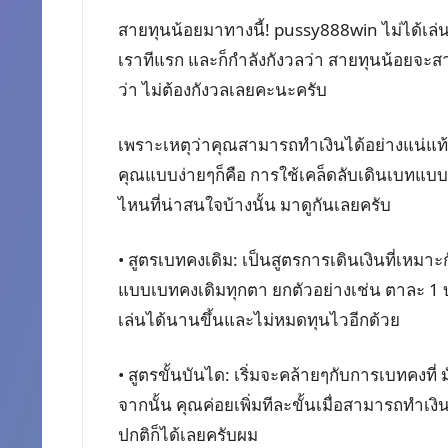
สายทุนน้อยมาทางนี้! pussy888win ไม่ได้เล่น
เราทีแรก และก็กำลังกังวลว่า สายทุนน้อยจ
ว่า ไม่ต้องกังวลเลยคะนะครับ
เพราะเหตุว่าคุณสามารถทำเงินได้อย่างแน่แท้ ซ
คุณแบบง่ายๆก็คือ การใช้เคล็ดลับเดินเบทแบบง
ไหนที่น่าสนใจบ้างนั้น มาดูกันเลยครับ
• สูตรเบทคงเดิม: เป็นสูตรการเดินเงินที่เหมาะ
แบบเบทคงเดิมทุกตา ยกตัวอย่างเช่น ตาละ 1
เล่นได้นานขึ้นและไม่หมดทุนไวอีกด้วย
• สูตรขั้นบันได: เริ่มจะคล้ายๆกับการเบทคงที่ 
จากนั้น คุณค่อยเพิ่มทีละขั้นเมื่อสามารถทำเงิ
ปกติก็ได้เลยครับผม