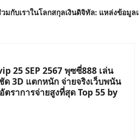
กับเราในโลกสกุลเงินดิจิทัล: แหล่งข้อมูล
 25 SEP 2567 พุซซี่888 เล่น
มชัด 3D แตกหนัก จ่ายจริงเว็บพนัน
ัตราการจ่ายสูงที่สุด Top 55 by