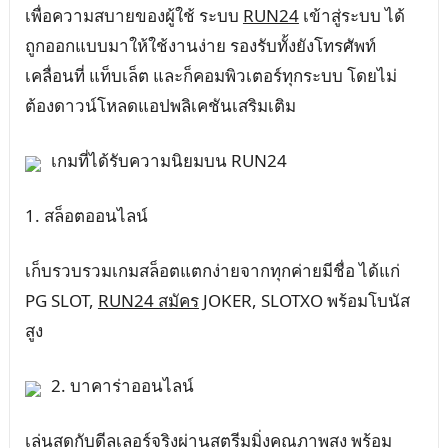
เพื่อความสบายของผู้ใช้ ระบบ
RUN24
เข้าสู่ระบบ ได้
ถูกออกแบบมาให้ใช้งานง่าย รองรับทั้งยังโทรศัพท์
เคลื่อนที่ แท็บเล็ต และก็คอมพิวเตอร์ทุกระบบ โดยไม่
ต้องดาวน์โหลดแอปพลิเคชันเสริมเติม
เกมที่ได้รับความนิยมบน RUN24
1. สล็อตออนไลน์
เก็บรวบรวมเกมสล็อตแตกง่ายจากทุกค่ายมีชื่อ ได้แก่
PG SLOT,
RUN24 สมัคร
JOKER, SLOTXO พร้อมโบนัส
สูง
2. บาคาร่าออนไลน์
เล่นสดกับดีลเลอร์จริงผ่านสตรีมมิ่งคุณภาพสูง พร้อม