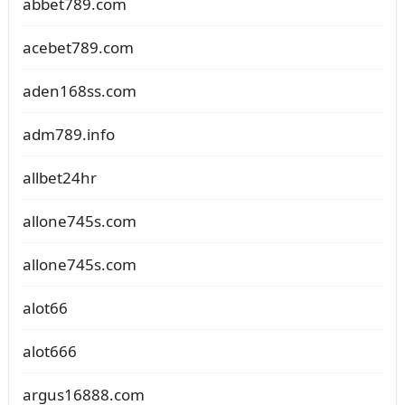
abbet789.com
acebet789.com
aden168ss.com
adm789.info
allbet24hr
allone745s.com
allone745s.com
alot66
alot666
argus16888.com