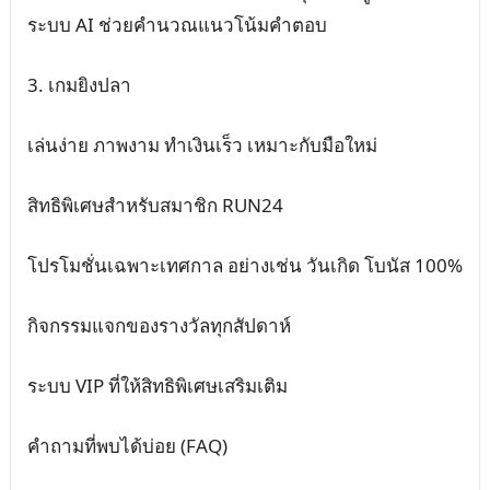
ระบบ AI ช่วยคำนวณแนวโน้มคำตอบ
3. เกมยิงปลา
เล่นง่าย ภาพงาม ทำเงินเร็ว เหมาะกับมือใหม่
สิทธิพิเศษสำหรับสมาชิก RUN24
โปรโมชั่นเฉพาะเทศกาล อย่างเช่น วันเกิด โบนัส 100%
กิจกรรมแจกของรางวัลทุกสัปดาห์
ระบบ VIP ที่ให้สิทธิพิเศษเสริมเติม
คำถามที่พบได้บ่อย (FAQ)