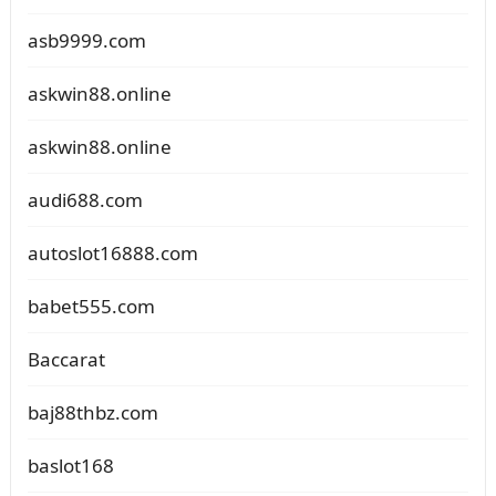
asb9999.com
askwin88.online
askwin88.online
audi688.com
autoslot16888.com
babet555.com
Baccarat
baj88thbz.com
baslot168