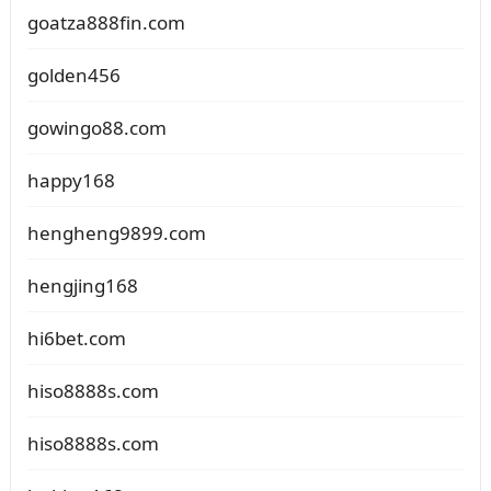
goatza888fin.com
golden456
gowingo88.com
happy168
hengheng9899.com
hengjing168
hi6bet.com
hiso8888s.com
hiso8888s.com