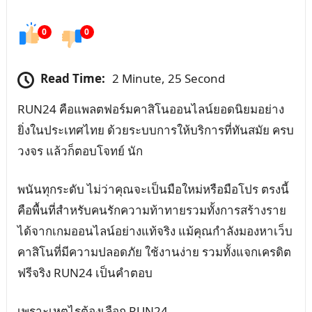
0
0
Read Time:
2 Minute, 25 Second
RUN24 คือแพลตฟอร์มคาสิโนออนไลน์ยอดนิยมอย่าง
ยิ่งในประเทศไทย ด้วยระบบการให้บริการที่ทันสมัย ครบ
วงจร แล้วก็ตอบโจทย์ นัก
พนันทุกระดับ ไม่ว่าคุณจะเป็นมือใหม่หรือมือโปร ตรงนี้
คือพื้นที่สำหรับคนรักความท้าทายรวมทั้งการสร้างราย
ได้จากเกมออนไลน์อย่างแท้จริง แม้คุณกำลังมองหาเว็บ
คาสิโนที่มีความปลอดภัย ใช้งานง่าย รวมทั้งแจกเครดิต
ฟรีจริง RUN24 เป็นคำตอบ
เพราะเหตุไรต้องเลือก RUN24