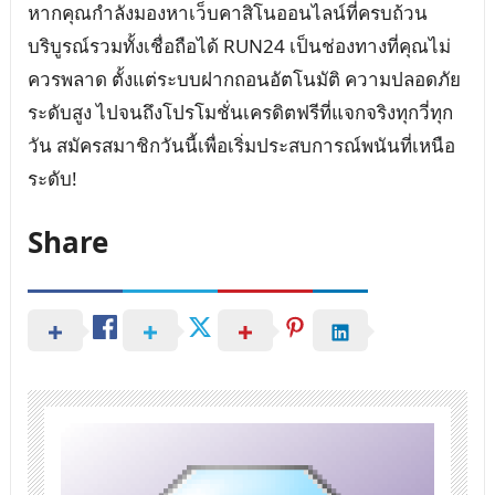
หากคุณกำลังมองหาเว็บคาสิโนออนไลน์ที่ครบถ้วน
บริบูรณ์รวมทั้งเชื่อถือได้ RUN24 เป็นช่องทางที่คุณไม่
ควรพลาด ตั้งแต่ระบบฝากถอนอัตโนมัติ ความปลอดภัย
ระดับสูง ไปจนถึงโปรโมชั่นเครดิตฟรีที่แจกจริงทุกวี่ทุก
วัน สมัครสมาชิกวันนี้เพื่อเริ่มประสบการณ์พนันที่เหนือ
ระดับ!
Share