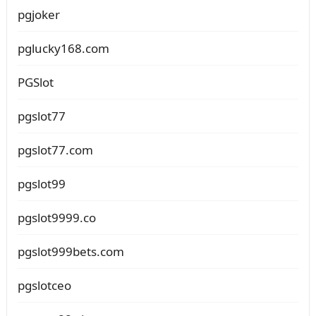
pgjoker
pglucky168.com
PGSlot
pgslot77
pgslot77.com
pgslot99
pgslot9999.co
pgslot999bets.com
pgslotceo