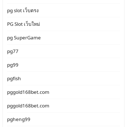
pg slot เว็บตรง
PG Slot เว็บใหม่
pg SuperGame
pg77
pg99
pgfish
pggold168bet.com
pggold168bet.com
pgheng99