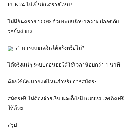
RUN24 ไม่เป็นอันตรายไหม?
ไม่มีอันตราย 100% ด้วยระบบรักษาความปลอดภัย
ระดับสากล
สามารถถอนเงินได้จริงหรือไม่?
ได้จริงแน่ๆ ระบบถอนออโต้ใช้เวลาน้อยกว่า 1 นาที
ต้องใช้เงินมากแค่ไหนสำหรับการสมัคร?
สมัครฟรี ไม่ต้องจ่ายเงิน และก็ยังมี RUN24 เครดิตฟรี
ให้ด้วย
สรุป