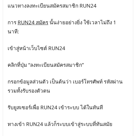
แนวทางลงทะเบียนสมัครสมาชิก RUN24
การ
RUN24 สมัคร
นั้นง่ายอย่างยิ่ง ใช้เวลาไม่ถึง 1
นาที:
เข้าสู่หน้าเว็บไซต์ RUN24
คลิกที่ปุ่ม “ลงทะเบียนสมัครสมาชิก”
กรอกข้อมูลส่วนตัว เป็นต้นว่า เบอร์โทรศัพท์ รหัสผ่าน
รวมทั้งรับรองตัวตน
รับยูสเซอร์เพื่อ RUN24 เข้าระบบ ได้ในทันที
ทางเข้า RUN24 แล้วก็ระบบเข้าสู่ระบบที่ทันสมัย