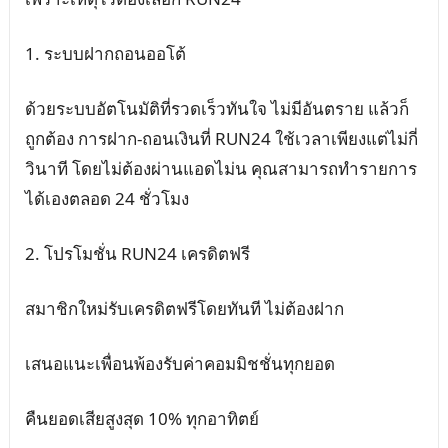
1. ระบบฝากถอนออโต้
ด้วยระบบอัตโนมัติที่รวดเร็วทันใจ ไม่มีอันตราย แล้วก็
ถูกต้อง การฝาก-ถอนเงินที่ RUN24 ใช้เวลาเพียงแต่ไม่กี่
วินาที โดยไม่ต้องผ่านแอดไม่น คุณสามารถทำรายการ
ได้เองตลอด 24 ชั่วโมง
2. โปรโมชั่น RUN24 เครดิตฟรี
สมาชิกใหม่รับเครดิตฟรีโดยทันที ไม่ต้องฝาก
เสนอแนะเพื่อนพ้องรับค่าคอมมิชชั่นทุกยอด
คืนยอดเสียสูงสุด 10% ทุกอาทิตย์