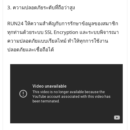
3. ความปลอดภัยระดับที่ถือว่าสูง
RUN24 ให้ความสำคัญกับการรักษาข้อมูลของสมาชิก
ทุกท่านด้วยระบบ SSL Encryption และระบบพิจารณา
ความปลอดภัยแบบเรียลไทม์ ทำให้ทุกการใช้งาน
ปลอดภัยและเชื่อถือได้