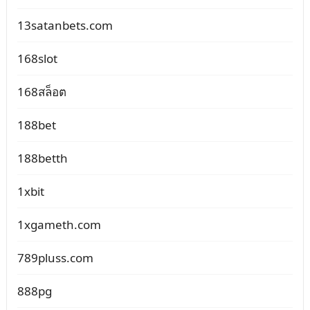
13satanbets.com
168slot
168สล็อต
188bet
188betth
1xbit
1xgameth.com
789pluss.com
888pg