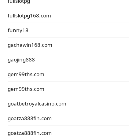
fullslotpg
fullslotpg168.com
funny18
gachawin168.com
gaojing888
gem99ths.com
gem99ths.com
goatbetroyalcasino.com
goatza888fin.com
goatza888fin.com