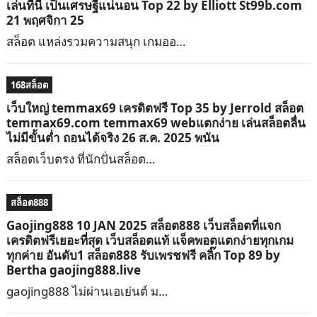
เล่นที่นี่ เป็นเศรษฐีแน่นอน Top 22 by Elliott St99b.com
21 พฤศจิกา 25
สล็อต แหล่งรวมความสนุก เกมออ…
168สล็อต
เว็บใหญ่ temmax69 เครดิตฟรี Top 35 by Jerrold สล็อต
temmax69.com temmax69 webแตกง่าย เล่นสล็อตลื่น
ไม่มีขั้นต่ำ ถอนได้จริง 26 ส.ค. 2025 พนัน
สล็อตเว็บตรง ที่นักปั่นสล็อต…
สล็อต888
Gaojing888 10 JAN 2025 สล็อต888 เว็บสล็อตที่แจก
เครดิตฟรีเยอะที่สุด เว็บสล็อตแท้ แจ็คพอตแตกง่ายทุกเกม
ทุกค่าย อันดับ1 สล็อต888 รับเพรชฟรี คลิ๊ก Top 89 by
Bertha gaojing888.live
gaojing888 ไม่ผ่านเอเย่นต์ ม…