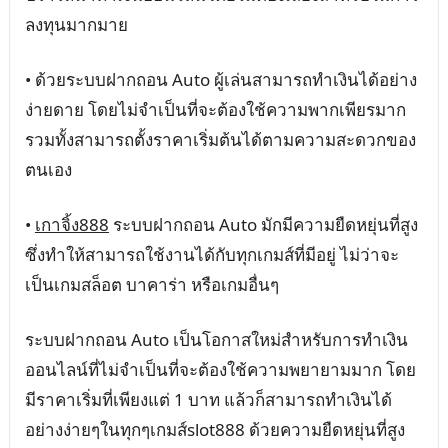
ลงทุนมากมาย
• ด้วยระบบฝากถอน Auto ผู้เล่นสามารถทำเงินได้อย่าง
ง่ายดาย โดยไม่จำเป็นที่จะต้องใช้ความพากเพียรมาก
รวมทั้งสามารถตั้งราคาเริ่มต้นได้ตามความสะดวกของ
ตนเอง
•
เกาจิ้ง888
ระบบฝากถอน Auto มักมีความยืดหยุ่นที่สูง
ซึ่งทำให้สามารถใช้งานได้กับทุกเกมส์ที่มีอยู่ ไม่ว่าจะ
เป็นเกมสล็อต บาคาร่า หรือเกมอื่นๆ
ระบบฝากถอน Auto เป็นโอกาสใหม่สำหรับการทำเงิน
ออนไลน์ที่ไม่จำเป็นที่จะต้องใช้ความพยายามมาก โดย
มีราคาเริ่มที่เพียงแต่ 1 บาท แล้วก็สามารถทำเงินได้
อย่างง่ายๆในทุกๆเกมส์slot888 ด้วยความยืดหยุ่นที่สูง