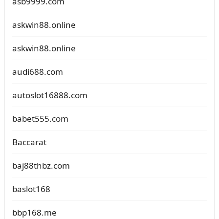
asb9999.com
askwin88.online
askwin88.online
audi688.com
autoslot16888.com
babet555.com
Baccarat
baj88thbz.com
baslot168
bbp168.me