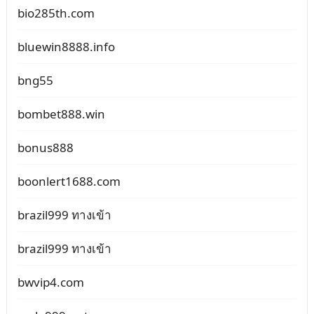
bio285th.com
bluewin8888.info
bng55
bombet888.win
bonus888
boonlert1688.com
brazil999 ทางเข้า
brazil999 ทางเข้า
bwvip4.com