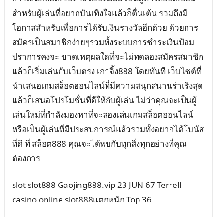
สำหรับผู้เล่นที่อยากบันเทิงใจแล้วก็ตื่นเต้น รวมถึงมี
โอกาสสำหรับเพื่อการได้รับเงินรางวัลอีกด้วย ด้วยการ
สมัครเป็นสมาชิกง่ายๆรวมทั้งระบบการชำระเงินป้อม
ปราการคงจะ ขาดเหตุผลใดที่จะไม่ทดลองสมัครสมาชิก
แล้วก็เริ่มเล่นกับเว็บตรง เกาจิ้ง888 โดยทันที เว็บไซต์ที่
นำเสนอเกมสล็อตออนไลน์ที่มีความสนุกสนานร่าเริงสุด
แล้วก็เสนอโปรโมชั่นที่ดีให้กับผู้เล่น ไม่ว่าคุณจะเป็นผู้
เล่นใหม่ที่กำลังมองหาที่จะลองเล่นเกมสล็อตออนไลน์
หรือเป็นผู้เล่นที่มีประสบการณ์แล้วรวมทั้งอยากได้โบนัส
ที่ดี ที่ สล็อต888 คุณจะได้พบกับทุกสิ่งทุกอย่างที่คุณ
ต้องการ
slot slot888 Gaojing888.vip 23 JUN 67 Terrell
casino online slot888แตกหนัก Top 36