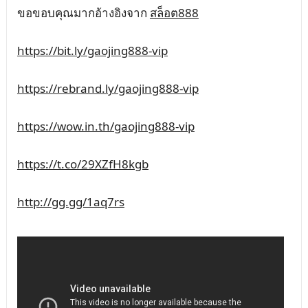
ขอขอบคุณมากอ้างอิงจาก
สล็อต888
https://bit.ly/gaojing888-vip
https://rebrand.ly/gaojing888-vip
https://wow.in.th/gaojing888-vip
https://t.co/29XZfH8kgb
http://gg.gg/1aq7rs