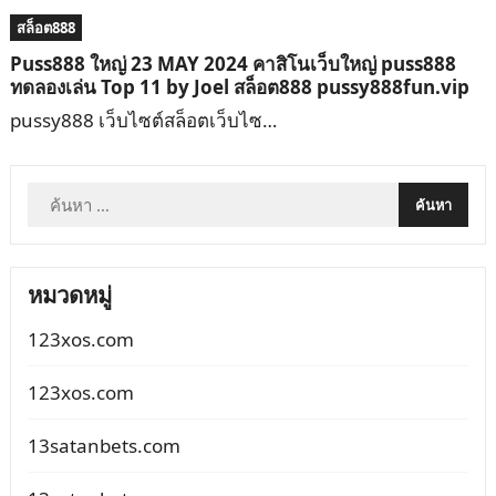
สล็อต888
Puss888 ใหญ่ 23 MAY 2024 คาสิโนเว็บใหญ่ puss888
ทดลองเล่น Top 11 by Joel สล็อต888 pussy888fun.vip
pussy888 เว็บไซต์สล็อตเว็บไซ…
ค้นหา
สำหรับ:
หมวดหมู่
123xos.com
123xos.com
13satanbets.com