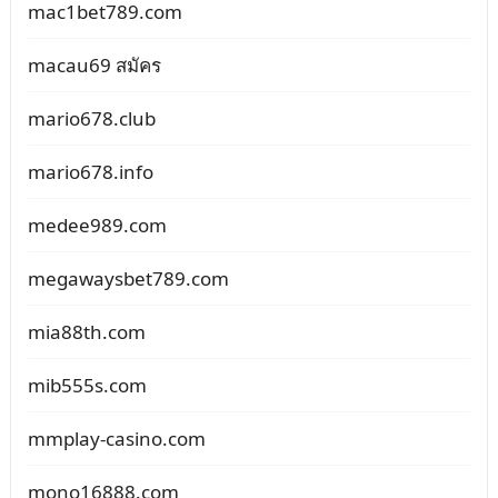
mac1bet789.com
macau69 สมัคร
mario678.club
mario678.info
medee989.com
megawaysbet789.com
mia88th.com
mib555s.com
mmplay-casino.com
mono16888.com