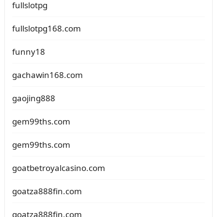
fullslotpg
fullslotpg168.com
funny18
gachawin168.com
gaojing888
gem99ths.com
gem99ths.com
goatbetroyalcasino.com
goatza888fin.com
goatza888fin.com