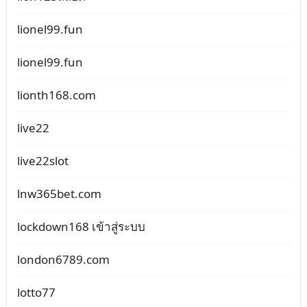
lionel99.fun
lionel99.fun
lionth168.com
live22
live22slot
lnw365bet.com
lockdown168 เข้าสู่ระบบ
london6789.com
lotto77