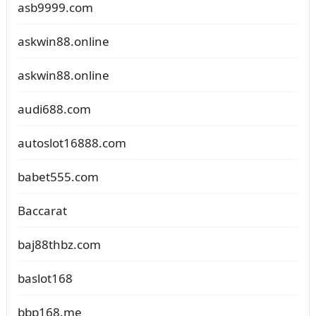
asb9999.com
askwin88.online
askwin88.online
audi688.com
2. ระบบความปลอดภัยระดับสูง hyperxtech
เพื่อให้คุณ
สามารถ เปิดเว็บพนัน hyperxtech ได้อย่างปลอดภัย พวก
autoslot16888.com
เราก็มีระบบรักษาความปลอดภัยขั้นสูงให้กับคุณด้วยเช่น
babet555.com
เดียวกัน ปลอดภัยทุกทางการคลัง คุ้มครองพนักงานหรือ
ลูกค้าโกงได้อีกด้วย ไม่มีอันตรายกับผู้ใช้งานแล้ว ก็จะต้อง
Baccarat
ไม่มีอันตรายกับผู้ครอบครองเว็บอย่างคุณด้วยจริงไหมล่ะ
baj88thbz.com
ครับผม
ระบบโยกเงินออโต้แบบล้ำๆติดตามยากมากมาย
Notification เมื่อโอนเงินไปบัญชีแปลกปลอม
Notification
baslot168
เมื่อบัญชีม้าแอบปิดบัญชี
เก็บ Login ของบุคลากรทุกคนใน
ทุกๆการเคลื่อนไหว
คุ้มครองลูกค้ากั๊ก Free Spin
ป้องกันการ
bbp168.me