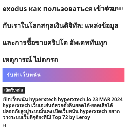
exodus как пользоваться เข้าร่วม
MENU
กับเราในโลกสกุลเงินดิจิทัล: แหล่งข้อมูล
และการซื้อขายคริปโต อัพเดททันทุก
เหตุการณ์ ไม่ตกรถ
รับทำเว็บพนัน
เปิดเว็บพนัน
เปิดเว็บพนัน hyperxtech hyperxtech.io 23 MAR 2024
hyperxtech เว็บเอเย่นต์หวยตั้งคืนยอดได้-ยอดเสียได้
ปลอดภัยสูงปูระบบมั่นคง เปิดเว็บพนัน hyperxtech อยาก
วางระบบเว็บดีๆต้องที่นี่! Top 72 by Leroy
H