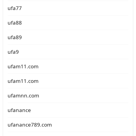
ufa77
ufa88
ufa89
ufa9
ufam11.com
ufam11.com
ufamnn.com
ufanance
ufanance789.com