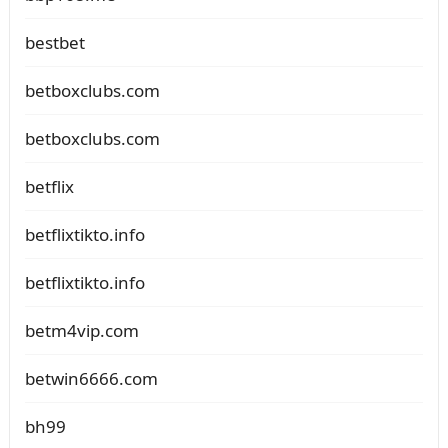
สมัครเบอร์มั่ว หรือบัญชีธนาคารมั่ว
ระบบเก็บ Login การ
bestbet
เล่น เห็นทุกการเล่น เห็นทุกการเคลื่อนไหว
3. ระบบ
Dashboard รับทำเว็บพนัน แล้วก็ระบบรายงานผล
สิ่งจำเป็น
betboxclubs.com
ในการลงมือ เปิดเว็บพนัน
เปิดเว็บพนัน hyperxtech
เลยก็
betboxclubs.com
คือ ระบบ Dashboard แล้วก็ระบบรายงานผลที่สามารถช่วย
ให้คุณสามารถแลเห็นภาพรวม ผลประกอบการณ์ หรือ
betflix
รายงานผลต่างๆได้แบบ Real Time ช่วยทำให้คุณสามารถดู
ก่อนยงาน วิเคราะห์ และก็ตกลงใจ
ในการเปลี่ยนแปลง
betflixtikto.info
แนวทางการทำงานได้ทันการ
ภาพการทำงาน
รูปแบบการ
betflixtikto.info
แสดงผลที่เข้าใจง่าย
ช่วยวิเคราะห์การยิง Ads อย่างมี
ประสิทธิภาพ
ช่วยพินิจพิจารณาโปรโมชั่นได้กำไรหรือโปร
betm4vip.com
โมชั่นขาดทุน เพื่อปรับเปลี่ยนแผนการได้ตลอดระยะเวลา
betwin6666.com
รายงานผลการชี้แนะเพื่อนฝูง
สถิติ
สมาชิกใหม่ที่ฝากเงินและ
ไม่ฝากเงิน
สมาชิกที่ออนไลน์ และขณะที่สมาชิกออนไลน์
bh99
มากที่สุด
ยอดฝากเฉลี่ยต่อใบเสร็จรับเงิน
4. ระบบการจัดการ