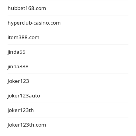
hubbet168.com
hyperclub-casino.com
item388.com
jinda55
jinda888
Joker123
joker123auto
joker123th
Joker123th.com