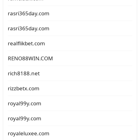
rasri365day.com
rasri365day.com
realflikbet.com
RENO88WIN.COM
rich8188.net
rizzbetx.com
royal99y.com
royal99y.com
royaleluxee.com