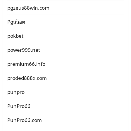
pgzeus88win.com
Pgสล็อต
pokbet
power999.net
premium66.info
proded888x.com
punpro
PunPro66
PunPro66.com