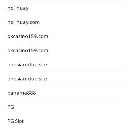
no1huay
no1huay.com
okcasino159.com
okcasino159.com
onesiamclub.site
onesiamclub.site
panama888
PG
PG Slot