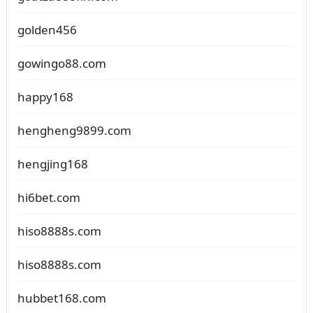
golden456
gowingo88.com
happy168
hengheng9899.com
hengjing168
hi6bet.com
hiso8888s.com
hiso8888s.com
hubbet168.com