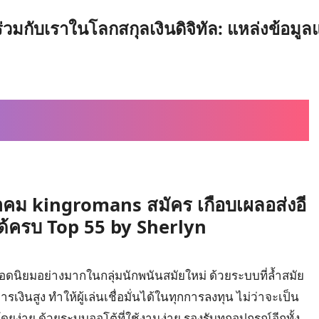
กับเราในโลกสกุลเงินดิจิทัล: แหล่งข้อมูล
าคม kingromans สมัคร เกือบเผลอส่งอี
งได้ครบ Top 55 by Sherlyn
นิยมอย่างมากในกลุ่มนักพนันสมัยใหม่ ด้วยระบบที่ล้ำสมัย
เงินสูง ทำให้ผู้เล่นเชื่อมั่นได้ในทุกการลงทุน ไม่ว่าจะเป็น
ดยง่าย ด้วยระบบออโต้ที่ใช้งานง่าย รองรับทุกอุปกรณ์อีกทั้ง