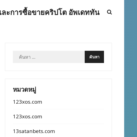
และการซื้อขายคริปโต อัพเดททัน
ค้นหา
สำหรับ:
หมวดหมู่
123xos.com
123xos.com
13satanbets.com