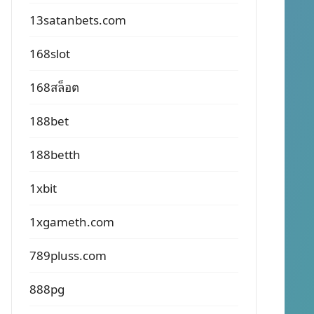
13satanbets.com
168slot
168สล็อต
188bet
188betth
1xbit
1xgameth.com
789pluss.com
888pg