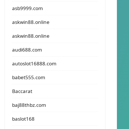
asb9999.com
askwin88.online
askwin88.online
audi688.com
autoslot16888.com
babet555.com
Baccarat
baj88thbz.com
baslot168