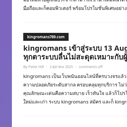
มือถือและก็คอมพิวเตอร์ พร้อมโปรโมชั่นพิเศษอย่าง 
…
ตั้งแต่ทีแรกที่สมัครเข้าใช้งาน.
kingromans789.com
kingromans เข้าสู่ระบบ 13 A
ทุกตาระบบลื่นไม่สะดุดเหมาะกับผ
By
Peter Hill
•
2 ตุลาคม 2025
•
comments off
kingromans เป็นเว็บพนันออนไลน์ที่ครบวงจรแล้วก็
ความปลอดภัยระดับสากล ครอบคลุมทุกบริการ ไม่ว่า
คุณลักษณะเด่นคือความสบาย เร็วทันใจ แล้วก็โปรโม
ใหม่และเก่า
…
ระบบ kingromans สมัคร และก็ kingrom
ทั้งโทรศัพท์มือถือและก็คอมพิวเตอร์ ทำให้ผู้เล่นสามา
สมัคร ง่ายเพียงแต่ไม่กี่นาที
ลงทะเบียนสมัครสมาชิก