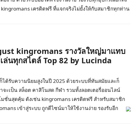
kingromans เครดิตฟรี ที่แจกจริงไม่ยั้งให้กับสมาชิกทุกท่าน
ugust kingromans รางวัลใหญ่มาแทบ
ู้เล่นทุกสไตล์ Top 82 by Lucinda
ได้รับความนิยมสูงในปี 2025 ด้วยระบบที่ทันสมัยและก็
จะเป็น สล็อต คาสิโนสด กีฬา รวมทั้งลอตเตอรี่ออนไลน์
ชั่นสุดคุ้ม ดังเช่น kingromans เครดิตฟรี สำหรับสมาชิก
ans เข้าสู่ระบบ ถูกดีไซน์มาให้ใช้งานง่าย รองรับอีก
รถเดิมพันได้ทุกที่ที่ต้องการ
กรรมวิธีการ kingromans
กับ