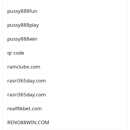
pussy888fun
pussy888play
pussy888win
qr code
ramclubx.com
rasri365day.com
rasri365day.com
realflikbet.com
RENO88WIN.COM