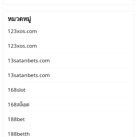
สำหรับ:
ปี 2025 ที่ผมลองแล้วถูกใจ
ผมขอเล่าตรงๆว่า okcasino ผม
ลองหลายเว็บมากมาย อีกทั้งเว็บเอเย่นต์และเว็บไซต์ตรง แม้
หมวดหมู่
กระนั้นเว็บไซต์ที่ “แตกต่างจริง” คือเว็บที่มีระบบครบวงจร มี
123xos.com
ทุกค่ายในที่เดียว ไม่ต้องโยกเงินให้ยุ่งยาก
คุณลักษณะเด่น
ของเว็บไซต์
คาสิโน
ที่มาแรงที่สุดในปีนี้
1.รวมค่ายเกมชั้น
123xos.com
แนวหน้าครบ อย่างเช่น
• PG Soft – เกมสล็อตภาพสวย
13satanbets.com
โบนัสแตกง่าย
• Evolution Gaming – คาสิโนสดระดับ
พรีเมียม ดีลเลอร์งาม เสียงชัด
• SA Gaming / Sexy
13satanbets.com
Baccarat – สายบาคาร่าไม่ควรพลาด
• Pragmatic Play –
ระบบฝาก-ถอนออโต้ รวดเร็วด้านใน 10 วินาที
สล็อต
168slot
เกมคาสิโนแล้วก็สล็อตที่หลากหลายที่สุด
• Jili / Joker / Red
เว็บไซต์ตรง รวมค่ายดัง PG, Joker, JILI, PP
คาสิโนสด จาก
Tiger – เกมสล็อตค่ายเอเชียที่โบนัสจัดเต็ม
2.ระบบฝาก-ถอน
ค่าย SA Gaming, Sexy Baccarat, Evolution
พนันบอลครบ
168สล็อต
ออโต้ รวดเร็วข้างใน 10 วินาที
ผมเคยเล่นเว็บเก่าที่จะต้อง
ทุกลีก บอลเต็ง สเต็ป บอลสด ค่าน้ำประปาเยี่ยมที่สุด
หวย
รอเงินเข้าครึ่งชั่วโมง แต่ว่าเพียงพอแปลงมาเล่นเว็บไซต์ตรง
188bet
ออนไลน์ครบวงจร หวยไทย ลาว ฮานอย ยี่กี หุ้น
รองรับ True
ปี 2025 นี้ บอกเลยว่า “จ่ายจริงทันใจ” กดถอนปุบปับ เงินเข้า
Wallet และทุกแบงค์
มีแอดมินดูแล 24 ชั่วโมง ตอบไว มือ
188betth
ปั๊บ
3.รองรับทุกระบบ ทุกอุปกรณ์
ไม่ว่าจะเล่นผ่านมือถือ