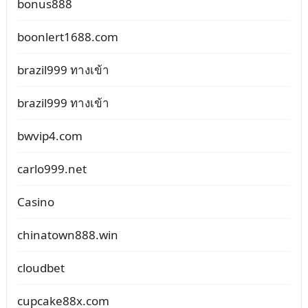
bonus888
boonlert1688.com
brazil999 ทางเข้า
brazil999 ทางเข้า
https://t.co/YmF16vlO3S
bwvip4.com
carlo999.net
Casino
chinatown888.win
cloudbet
cupcake88x.com