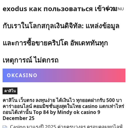
exodus как пользоваться เข้าร่วม
MENU
กับเราในโลกสกุลเงินดิจิทัล: แหล่งข้อมูล
และการซื้อขายคริปโต อัพเดททันทุก
เหตุการณ์ ไม่ตกรถ
OKCASINO
คาสิโน
คาสิโน เว็บตรง ลงทุนง่าย ได้เงินไว ทุกยอดฝากรับ 500 บา
คาร่าออนไลน์ คอมมิชชั่นสูงสุดในไทย casino แตกเท่าไหร่
ถอนได้เท่านั้น Top 84 by Mindy ok casino 9
December 25
Casino มาแรงปี 2025 ค่ายครบวงจร ครอบคลุมทุกไลฟ์