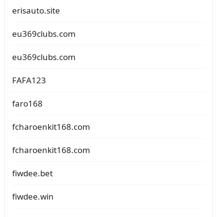
erisauto.site
eu369clubs.com
eu369clubs.com
FAFA123
faro168
fcharoenkit168.com
fcharoenkit168.com
fiwdee.bet
fiwdee.win