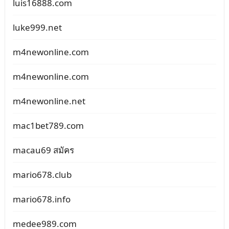
luis16888.com
luke999.net
m4newonline.com
m4newonline.com
m4newonline.net
mac1bet789.com
macau69 สมัคร
mario678.club
mario678.info
medee989.com