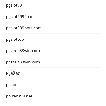
pgslot99
pgslot9999.co
pgslot999bets.com
pgslotceo
pgzeus88win.com
pgzeus88win.com
Pgสล็อต
pokbet
power999.net