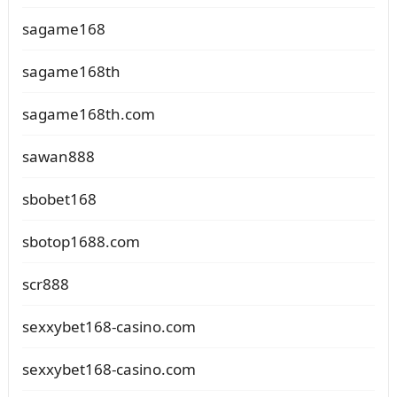
sagame168
sagame168th
sagame168th.com
sawan888
sbobet168
sbotop1688.com
scr888
sexxybet168-casino.com
sexxybet168-casino.com