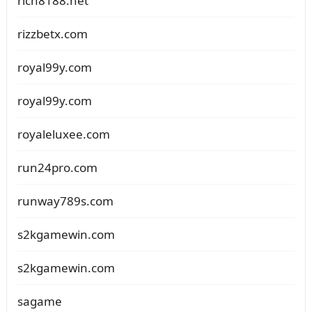
rich8188.net
rizzbetx.com
royal99y.com
royal99y.com
royaleluxee.com
run24pro.com
runway789s.com
s2kgamewin.com
s2kgamewin.com
sagame