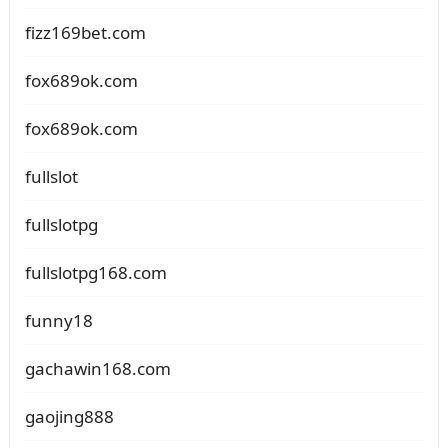
fizz169bet.com
fox689ok.com
fox689ok.com
fullslot
fullslotpg
fullslotpg168.com
funny18
gachawin168.com
gaojing888