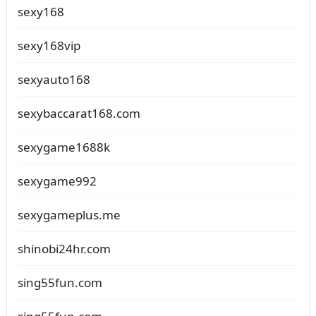
sexy168
sexy168vip
sexyauto168
sexybaccarat168.com
sexygame1688k
sexygame992
sexygameplus.me
shinobi24hr.com
sing55fun.com