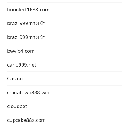
ลอตเตอรี่จ่ายเต็ม
boonlert1688.com
ระบบออโต้ รองรับ Wallet
สมัครวันนี้ รับเครดิตฟรีใน
brazil999 ทางเข้า
ทันที
tia8king สมัคร
– เว็บตรงชั้น 1 เล่นง่าย จ่ายจริง ถอนได้
brazil999 ทางเข้า
มั่นใจ
bwvip4.com
carlo999.net
Casino
chinatown888.win
cloudbet
cupcake88x.com