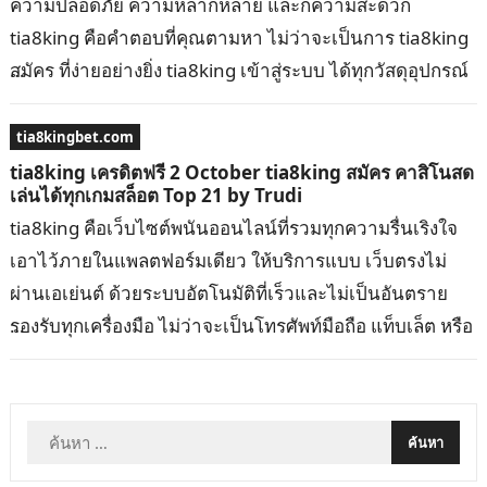
ความปลอดภัย ความหลากหลาย และก็ความสะดวก
tia8king คือคำตอบที่คุณตามหา ไม่ว่าจะเป็นการ tia8king
สมัคร ที่ง่ายอย่างยิ่ง tia8king เข้าสู่ระบบ ได้ทุกวัสดุอุปกรณ์
…
พร้อมทั้ง tia8king เครดิตฟรี ที่แจกจริงไม่จกตา ในเนื้อหานี้
เราจะพาคุณไปรู้จักกับลักษณะเด่น ฟีพบร์ และเหตุผลที่ทำให้
tia8kingbet.com
tia8king เป็นเว็บคาสิโนออนไลน์ที่น่าลงทุน
จุดแข็งของ
tia8king เครดิตฟรี 2 October tia8king สมัคร คาสิโนสด
เล่นได้ทุกเกมสล็อต Top 21 by Trudi
tia8king ที่เหนือกว่าเว็บอื่น
1. สมัคร tia8king ง่ายในไม่
tia8king
คือเว็บไซต์พนันออนไลน์ที่รวมทุกความรื่นเริงใจ
กี่ขั้นตอน
tia8king มีระบบระเบียบลงทะเบียนสมัครสมาชิกที่
เอาไว้ภายในแพลตฟอร์มเดียว ให้บริการแบบ เว็บตรงไม่
เรียบง่ายรวมทั้งเร็ว เพียงแค่กรอกเบอร์โทรศัพท์ การันตี OTP
ผ่านเอเย่นต์ ด้วยระบบอัตโนมัติที่เร็วและไม่เป็นอันตราย
และตั้งค่ารหัสผ่าน ก็สามารถเริ่มเล่นได้โดยทันทีโดยไม่
รองรับทุกเครื่องมือ ไม่ว่าจะเป็นโทรศัพท์มือถือ แท็บเล็ต หรือ
…
จำเป็นที่จะต้องใช้เอกสารยืนยันตัวตนยุ่งยาก
2. เข้าสู่ระบบ
คอมพิวเตอร์ พร้อมเกมเดิมพันยอดนิยมครบครัน ไม่ว่าจะ
tia8king ได้ทุกที่ทุกเวลา
ไม่ว่าคุณจะใช้เครื่องไม้เครื่องมือ
เป็น สล็อตแตกง่าย, คาสิโนสด, แทงบอลออนไลน์, หรือ หวย
ใด ไม่ว่าจะเป็นสมาร์ตโฟน คอมพิวเตอร์ หรือแท็บเล็ต ก็
ออนไลน์ ที่นี่คือคำตอบสำหรับผู้เล่นมือโปรแล้วก็มือใหม่ทุก
สามารถ tia8king เข้าสู่ระบบ ได้อย่างสะดวกผ่านโปรแกรม
ค้นหา
คน
จุดเด่นของ tia8king
สำหรับเล่นอินเตอร์เน็ต รองรับทั้งระบบ iOS แล้วก็ Android
สำหรับ: