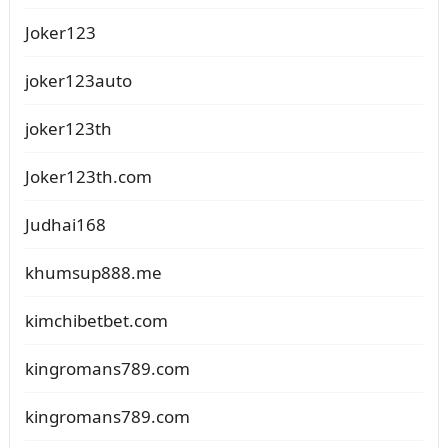
Joker123
joker123auto
joker123th
Joker123th.com
Judhai168
khumsup888.me
kimchibetbet.com
kingromans789.com
kingromans789.com