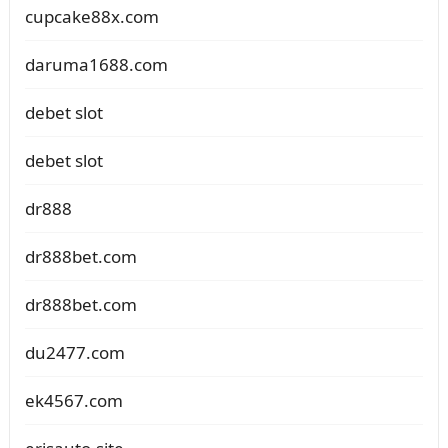
cupcake88x.com
daruma1688.com
debet slot
debet slot
dr888
dr888bet.com
dr888bet.com
du2477.com
ek4567.com