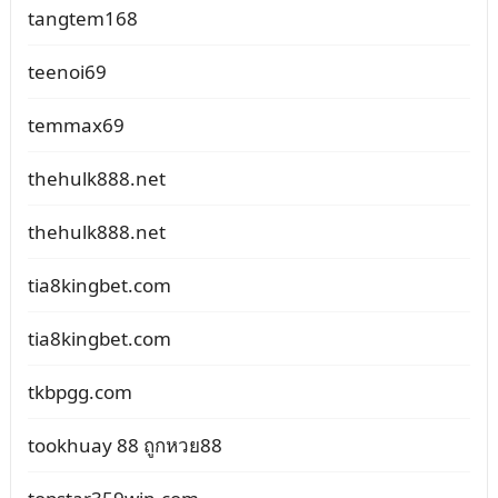
tangtem168
teenoi69
temmax69
thehulk888.net
thehulk888.net
tia8kingbet.com
tia8kingbet.com
tkbpgg.com
tookhuay 88 ถูกหวย88