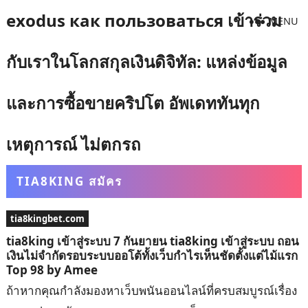
exodus как пользоваться เข้าร่วม
MENU
กับเราในโลกสกุลเงินดิจิทัล: แหล่งข้อมูล
และการซื้อขายคริปโต อัพเดททันทุก
เหตุการณ์ ไม่ตกรถ
TIA8KING สมัคร
tia8kingbet.com
tia8king เข้าสู่ระบบ 7 กันยายน tia8king เข้าสู่ระบบ ถอน
เงินไม่จำกัดรอบระบบออโต้ทั้งเว็บกำไรเห็นชัดตั้งแต่ไม้แรก
Top 98 by Amee
ถ้าหากคุณกำลังมองหาเว็บพนันออนไลน์ที่ครบสมบูรณ์เรื่อง