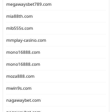
megawaysbet789.com
mia88th.com
mib555s.com
mmplay-casino.com
mono16888.com
mono16888.com
moza888.com
mwin9s.com
nagawaybet.com