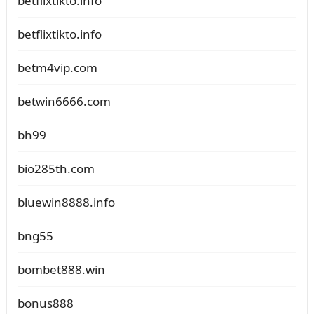
แม้คุณมองหาเว็บพนันออนไลน์ที่ครบ จบ ระบบดี โปรโมชั่น
betflixtikto.info
แรง tia8king คือคำตอบที่ใช่ ทั้งด้านความยั่งยืนมั่นคง
betflixtikto.info
ความปลอดภัย รวมทั้งเกมพนันนานาประการ รองรับทุกไลฟ์
สไตล์ของนักเดิมพันสมัยใหม่
betm4vip.com
betwin6666.com
bh99
bio285th.com
bluewin8888.info
bng55
สล็อตแตกง่าย
bombet888.win
คาสิโนสดทุกค่าย
bonus888
พนันบอลราคาน้ำดี