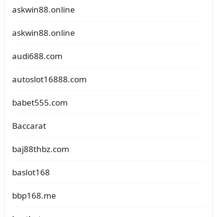
askwin88.online
ไหม
เช็คว่าเกมที่ปรารถนาเล่นนับเทิร์นหรือไม่ รวมทั้งแต่ละ
เกมให้น้ำหนักเทิร์นต่างกันเช่นไร
พินิจพิเคราะห์ยอดถอน
askwin88.online
สูงสุดหลังทำเทิร์น เพื่อคาดการณ์ผลกำไรจริง
การเลือกเกม
และการจัดการเงิน (Bankroll Management)
เลือกเกมตาม
audi688.com
เป้าหมาย
ปรารถนาผลกำไรเร็ว: เล่นเกมปั่นป่วนสูง (ได้โอ
autoslot16888.com
กาสแจ็คพอตแม้กระนั้นเสี่ยง)
ปรารถนาเล่นนาน: เลือกเกม
ผันผวนต่ำ หรือเกมโต๊ะที่มี House Edge ต่ำ
ใช้เครดิตฟรี
babet555.com
ทดลองก่อนลงเงินจริงเพื่อหาจังหวะแล้วก็ความถนัด
หลักการ
Baccarat
บริหารเงินที่ควรทำ
ระบุงบประมาณที่ยอมเสียได้และไม่
กระทบค่าครองชีพต้อง
แบ่งทุนเป็นหน่วย (unit) เช่น 1–2%
baj88thbz.com
ต่อการพนัน
ตั้งลิมิตการขาดทุนรวมทั้งกำไรต่อวัน/อาทิตย์
แล้วปฏิบัติตาม
เมื่อถึงขีดจำกัดให้หยุดเล่น — อย่าไล่เดิมพัน
baslot168
เพื่อตามทุนคืน
เช็คลิสต์ความปลอดภัย & กรณีศึกษา
เช็คลิ
bbp168.me
สต์ก่อนฝากเงินจริง
ตรวจเอกสารสิทธิ์แล้วก็ข้อมูลผู้ให้บริการ
(public register ถ้าเกิดมี)
ยืนยันเว็บไซต์มี HTTPS/SSL และ