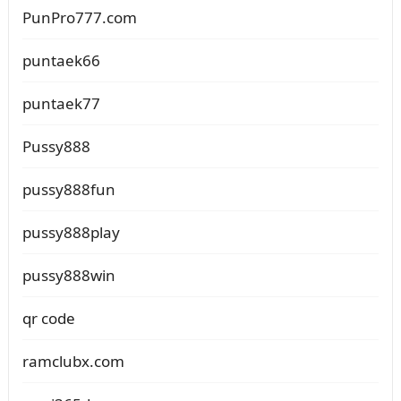
PunPro777.com
puntaek66
puntaek77
Pussy888
pussy888fun
pussy888play
pussy888win
qr code
ramclubx.com