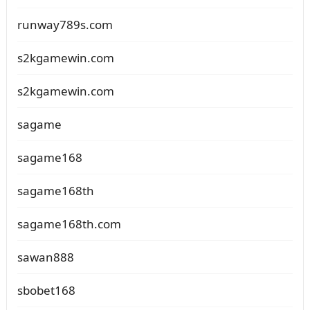
runway789s.com
s2kgamewin.com
s2kgamewin.com
sagame
sagame168
sagame168th
sagame168th.com
sawan888
sbobet168