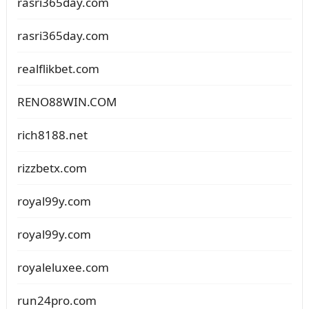
rasri365day.com
rasri365day.com
realflikbet.com
RENO88WIN.COM
rich8188.net
rizzbetx.com
royal99y.com
royal99y.com
royaleluxee.com
run24pro.com