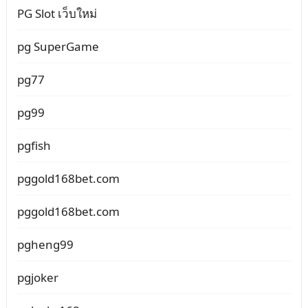
PG Slot เว็บใหม่
pg SuperGame
pg77
pg99
pgfish
pggold168bet.com
pggold168bet.com
pgheng99
pgjoker