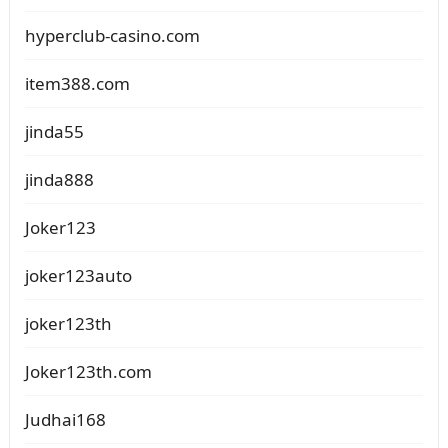
hyperclub-casino.com
item388.com
jinda55
jinda888
Joker123
joker123auto
joker123th
Joker123th.com
Judhai168