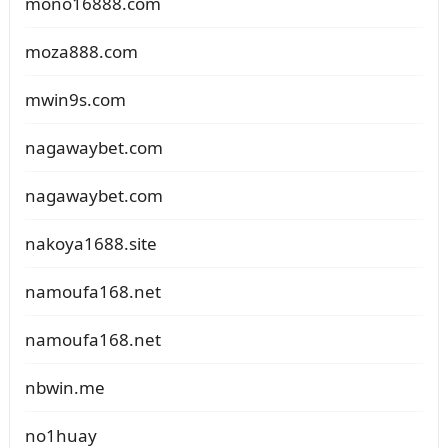
mono16888.com
moza888.com
mwin9s.com
nagawaybet.com
nagawaybet.com
nakoya1688.site
namoufa168.net
namoufa168.net
nbwin.me
no1huay