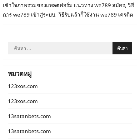
เข้าใจภาพรวมของแพลตฟอร์ม แนวทาง we789 สมัคร, วิธี
การ we789 เข้าสู่ระบบ, วิธีรับแล้วก็ใช้งาน we789 เครดิต
…
ฟรี อย่างชาญฉลาด และเช็คลิสต์ความปลอดภัย แนวทาง
การบริหารเงิน และตัวอย่างกรณีศึกษาที่เอาไปใช้ได้จริง —
เหมาะสำหรับคนเริ่มต้นแล้วก็คนที่อยากได้รีเช็กก่อนฝากเงิน
ค้นหา
จริง
หมายเหตุ: หัวข้อและตารางต่างๆถูกจัดในรูปแบบที่
สำหรับ:
เหมาะสมกับการดึง Featured Snippet ของ Google
(ตอบตรงคำถาม มีตารางและรายการสั้นๆ)
ภาพรวม
หมวดหมู่
WE789 — WE789 เป็นอย่างไร เพราะเหตุใดคนพอใจ
123xos.com
WE789 เป็นชื่อที่ผู้เล่นมักใช้ค้นหาแพลตฟอร์มรวมเกม
ออนไลน์ — ครอบคลุมทั้งยังสล็อต คาสิโนสด บาคาร่า และก็
123xos.com
การเดิมพันกีฬา จุดที่ทำให้ผู้เล่นพึงพอใจมักเป็นโปรโมชั่น
13satanbets.com
ต้อนรับ อาทิเช่น we789 เครดิตฟรี, ระบบสมัครที่ไม่สลับซับ
ซ้อน รวมทั้งช่องทางฝาก-ถอนหลายรูปแบบ แม้กระนั้นความ
13satanbets.com
น่าเชื่อถือของแพลตฟอร์มจำต้องพินิจจากเอกสารสิทธิ์ ความ