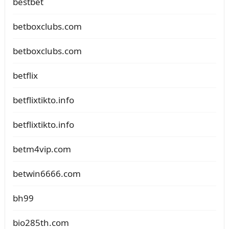
bestbet
ก็แนวทางความเป็นส่วนตัว
ตรวจหนทางชำระเงินรวมทั้งข้อ
betboxclubs.com
จำกัดการถอนเงิน
ค้นหารีวิวจากผู้เล่นจริงและหลักฐานการ
ชำระเงิน
อ่านข้อแม้โปรโมชั่นก่อนรับเสมอ
กรณีศึกษา: ใช้
betboxclubs.com
we789 เครดิตฟรี อย่างมีกลยุทธ์
ตัวอย่าง: สมมติ “มีน” ได้รับ
we789 เครดิตฟรี 300 บาท เธอแบ่งเป็น 15 หน่วย หน่วยละ
betflix
20 บาท ทดลองสล็อต 3 เกมข้างใน 3 วัน พบว่าเกมหนึ่งคืน
betflixtikto.info
ทุนเป็นประจำแล้วก็เกมหนึ่งแปรผันให้แจ็คพอตใหญ่ มีนก็
เลยใช้เงินจริงจำนวนจำกัดกับเกมผันผวนรวมทั้งรักษาเงิน
betflixtikto.info
ทุนด้วยการเล่นเกมคืนทุนน้อย — วิธีนี้ช่วยลดการเสี่ยงแล้วก็
betm4vip.com
ทำให้การตัดสินใจฝากเงินจริงมีข้อมูลรองรับ
ปัญหาที่พบได้
บ่อย (FAQ)
Q: สมัคร WE789 จำเป็นต้องใช้เอกสารอะไร
betwin6666.com
บ้าง?
A: โดยปกติจำเป็นต้องใช้เบอร์โทรที่ใช้งานได้จริง
บัญชีธนาคารที่ตรงกับชื่อผู้สมัคร รวมทั้งบ้างครั้งบางทีอาจ
bh99
จำต้องรับรองบัตรประชาชนเมื่อต้องการเบิกเงินทีแรก
Q: จะ
bio285th.com
รับ we789 เครดิตฟรี ได้อย่างไร?
A: ดูหน้าโปรโมชั่นของ