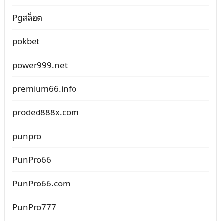
Pgสล็อต
pokbet
power999.net
premium66.info
proded888x.com
punpro
PunPro66
PunPro66.com
PunPro777